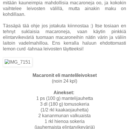
mitään kauneimpia mahdollisia macaroneja oo, ja kokokin
vaihtelee leivosten välillä, mutta ainakin maku on
kohdillaan.
Tässäpä tää ohje jos jotakuta kiinnostaa :) Itse tosiaan en
tehnyt suklaisia macaroneja, vaan käytin pinkkiä
elintarvikeväriä tuomaan macaroneihin nätin värin ja väliin
laitoin vadelmahilloa. Ens kerralla haluun ehdottomasti
lemon curd -tahnaa leivosten täytteeksi!
Macaronit eli mantelileivokset
(noin 24 kpl)
Ainekset:
1 ps (100 g) mantelijauhetta
3 dl (180 g) tomusokeria
(1/2 rkl kaakaojauhetta)
2 kananmunan valkuaista
1 rkl hienoa sokeria
(jauhemaista elintarvikeväriä)