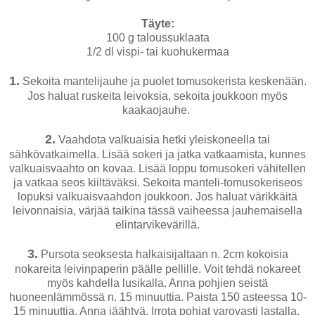
Täyte:
100 g taloussuklaata
1/2 dl vispi- tai kuohukermaa
1.
Sekoita mantelijauhe ja puolet tomusokerista keskenään.
Jos haluat ruskeita leivoksia, sekoita joukkoon myös
kaakaojauhe.
2.
Vaahdota valkuaisia hetki yleiskoneella tai
sähkövatkaimella. Lisää sokeri ja jatka vatkaamista, kunnes
valkuaisvaahto on kovaa. Lisää loppu tomusokeri vähitellen
ja vatkaa seos kiiltäväksi. Sekoita manteli-tomusokeriseos
lopuksi valkuaisvaahdon joukkoon. Jos haluat värikkäitä
leivonnaisia, värjää taikina tässä vaiheessa jauhemaisella
elintarvikevärillä.
3.
Pursota seoksesta halkaisijaltaan n. 2cm kokoisia
nokareita leivinpaperin päälle pellille. Voit tehdä nokareet
myös kahdella lusikalla. Anna pohjien seistä
huoneenlämmössä n. 15 minuuttia. Paista 150 asteessa 10-
15 minuuttia. Anna jäähtyä. Irrota pohjat varovasti lastalla.