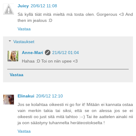
Juicy
20/6/12 11:08
Sä kyllä tiiät mitä mieltä mä tosta olen. Gorgerous <3 And
then im jealous :D
Vastaa
Vastaukset
Anne-Mari
21/6/12 01:04
Hahaa :D Toi on niin upee <3
Vastaa
Elinakui
20/6/12 12:10
Jos se kolahtaa oikeesti ni go for it! Mitään ei kannata ostaa
vain merkin takia tai siksi, että se on alessa jos se ei
oikeesti oo just sitä mitä tahtoo :--) Tai ite aattelen ainaki nii
ja oon säästyny tuhannelta heräteostokselta !
Vastaa