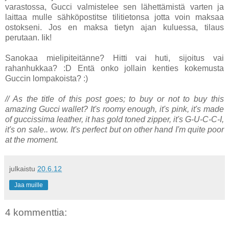
varastossa, Gucci valmistelee sen lähettämistä varten ja
laittaa mulle sähköpostitse tilitietonsa jotta voin maksaa
ostokseni. Jos en maksa tietyn ajan kuluessa, tilaus
perutaan. Iik!
Sanokaa mielipiteitänne? Hitti vai huti, sijoitus vai
rahanhukkaa? :D Entä onko jollain kenties kokemusta
Guccin lompakoista? :)
// As the title of this post goes; to buy or not to buy this
amazing Gucci wallet? It's roomy enough, it's pink, it's made
of guccissima leather, it has gold toned zipper, it's G-U-C-C-I,
it's on sale.. wow. It's perfect but on other hand I'm quite poor
at the moment.
julkaistu
20.6.12
Jaa muille
4 kommenttia: