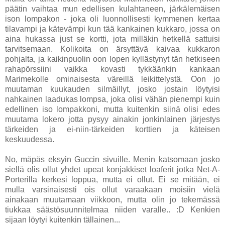
päätin vaihtaa mun edellisen kulahtaneen, järkälemäisen
ison lompakon - joka oli luonnollisesti kymmenen kertaa
tilavampi ja kätevämpi kun tää kankainen kukkaro, jossa on
aina hukassa just se kortti, jota milläkin hetkellä sattuisi
tarvitsemaan. Kolikoita on ärsyttävä kaivaa kukkaron
pohjalta, ja kaikinpuolin oon lopen kyllästynyt tän hetkiseen
rahapörssiini vaikka kovasti tykkäänkin kankaan
Marimekolle ominaisesta väreillä leikittelystä. Oon jo
muutaman kuukauden silmäillyt, josko jostain löytyisi
nahkainen laadukas lompsa, joka olisi vähän pienempi kuin
edellinen iso lompakkoni, mutta kuitenkin siinä olisi edes
muutama lokero jotta pysyy ainakin jonkinlainen järjestys
tärkeiden ja ei-niin-tärkeiden korttien ja käteisen
keskuudessa.
No, mäpäs eksyin Guccin sivuille. Menin katsomaan josko
siellä olis ollut yhdet upeat konjakkiset loaferit jotka Net-A-
Porterilla kerkesi loppua, mutta ei ollut. Ei se mitään, ei
mulla varsinaisesti ois ollut varaakaan moisiin vielä
ainakaan muutamaan viikkoon, mutta olin jo tekemässä
tiukkaa säästösuunnitelmaa niiden varalle.. :D Kenkien
sijaan löytyi kuitenkin tällainen...