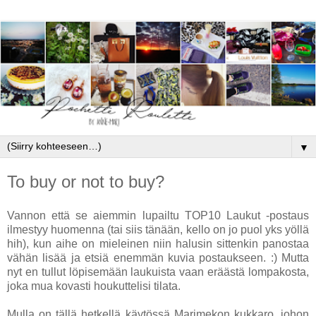
▼
To buy or not to buy?
Vannon että se aiemmin lupailtu TOP10 Laukut -postaus
ilmestyy huomenna (tai siis tänään, kello on jo puol yks yöllä
hih), kun aihe on mieleinen niin halusin sittenkin panostaa
vähän lisää ja etsiä enemmän kuvia postaukseen. :) Mutta
nyt en tullut löpisemään laukuista vaan eräästä lompakosta,
joka mua kovasti houkuttelisi tilata.
Mulla on tällä hetkellä käytössä Marimekon kukkaro, johon