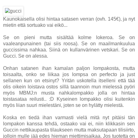
Kaunokaisella olisi hintaa satasen verran (ovh. 145€), ja nyt
mietin että sortuako vai eikö...
Se on pieni mutta sisältää kolme lokeroa. Se on
vaaleanpunainen (tai siis roosa). Se on maailmankuulua
guccissima nahkaa. Siinä on kullanvärinen vetskari. Se on
Gucci. Se on alessa.
Onhan satanen ihan kamalan paljon lompakosta, mutta
toisaalta, onko se liikaa jos lompsa on perfecto ja just
sellanen kun on etsinyt? Yritän uskotella itselleni että tää
olis oikein loistava ostos sillä taannoin mun mielessä pyöri
myös MBMJ:n musta nahkalompakko jolla on hintaa
toistasataa reilusti.. :D Kyseinen lompakko olisi kuitenkin
myös liian suuri mielestäni, joten se on hylätty mielestä.
Koska en tiedä ihan varmasti vielä mitä nyt pitäisi tän
lompakon kanssa tehdä, ostaako vai ei, niin klikkasin sen
Guccin nettikaupasta tilaukseen mutta maksutapaan tilisiirto,
jolloin mulle jää edes hieman miettimisaikaa. Jos tuotetta on