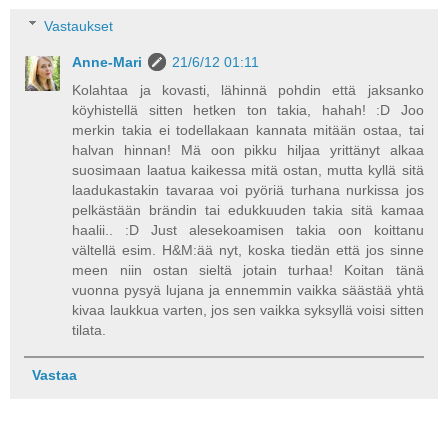
Vastaukset
Anne-Mari
21/6/12 01:11
Kolahtaa ja kovasti, lähinnä pohdin että jaksanko
köyhistellä sitten hetken ton takia, hahah! :D Joo
merkin takia ei todellakaan kannata mitään ostaa, tai
halvan hinnan! Mä oon pikku hiljaa yrittänyt alkaa
suosimaan laatua kaikessa mitä ostan, mutta kyllä sitä
laadukastakin tavaraa voi pyöriä turhana nurkissa jos
pelkästään brändin tai edukkuuden takia sitä kamaa
haalii.. :D Just alesekoamisen takia oon koittanu
vältellä esim. H&M:ää nyt, koska tiedän että jos sinne
meen niin ostan sieltä jotain turhaa! Koitan tänä
vuonna pysyä lujana ja ennemmin vaikka säästää yhtä
kivaa laukkua varten, jos sen vaikka syksyllä voisi sitten
tilata.
Vastaa