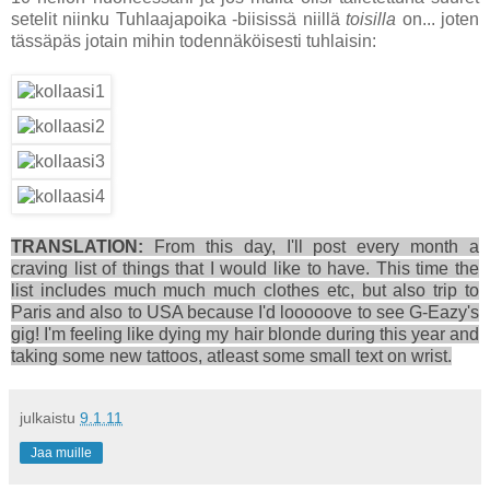
setelit niinku Tuhlaajapoika -biisissä niillä
toisilla
on... joten
tässäpäs jotain mihin todennäköisesti tuhlaisin:
TRANSLATION:
From this day, I'll post every month a
craving list of things that I would like to have. This time the
list includes much much much clothes etc, but also trip to
Paris and also to USA because I'd looooove to see G-Eazy's
gig! I'm feeling like dying my hair blonde during this year and
taking some new tattoos, atleast some small text on wrist.
julkaistu
9.1.11
Jaa muille