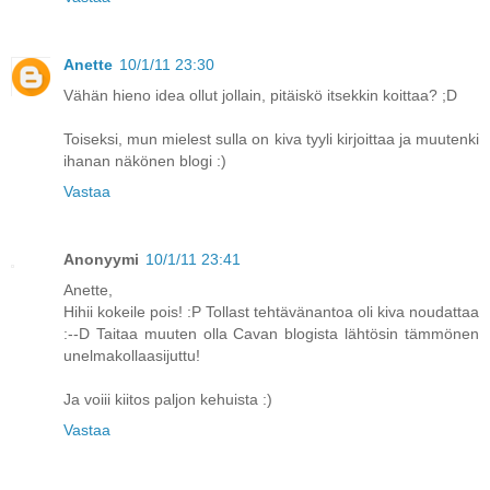
Anette
10/1/11 23:30
Vähän hieno idea ollut jollain, pitäiskö itsekkin koittaa? ;D
Toiseksi, mun mielest sulla on kiva tyyli kirjoittaa ja muutenki
ihanan näkönen blogi :)
Vastaa
Anonyymi
10/1/11 23:41
Anette,
Hihii kokeile pois! :P Tollast tehtävänantoa oli kiva noudattaa
:--D Taitaa muuten olla Cavan blogista lähtösin tämmönen
unelmakollaasijuttu!
Ja voiii kiitos paljon kehuista :)
Vastaa