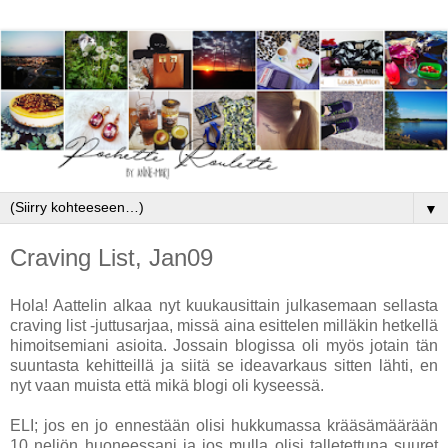
▼
Craving List, Jan09
Hola! Aattelin alkaa nyt kuukausittain julkasemaan sellasta
craving list -juttusarjaa, missä aina esittelen milläkin hetkellä
himoitsemiani asioita. Jossain blogissa oli myös jotain tän
suuntasta kehitteillä ja siitä se ideavarkaus sitten lähti, en
nyt vaan muista että mikä blogi oli kyseessä.
ELI; jos en jo ennestään olisi hukkumassa krääsämäärään
10 neliön huoneessani ja jos mulla olisi talletettuna suuret