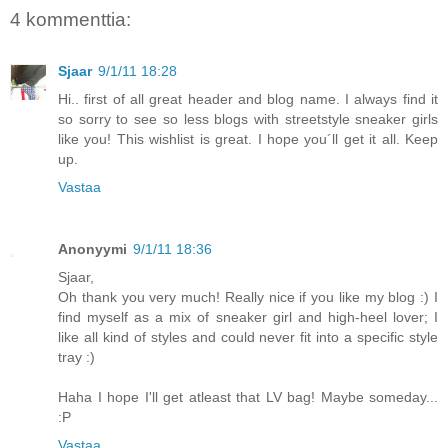
4 kommenttia:
Sjaar
9/1/11 18:28
Hi.. first of all great header and blog name. I always find it
so sorry to see so less blogs with streetstyle sneaker girls
like you! This wishlist is great. I hope you´ll get it all. Keep
up.
Vastaa
Anonyymi
9/1/11 18:36
Sjaar,
Oh thank you very much! Really nice if you like my blog :) I
find myself as a mix of sneaker girl and high-heel lover; I
like all kind of styles and could never fit into a specific style
tray :)
Haha I hope I'll get atleast that LV bag! Maybe someday...
:P
Vastaa