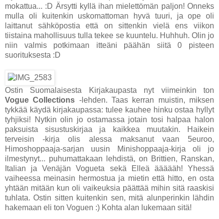
mokattua... :D Ärsytti kyllä ihan mielettömän paljon! Onneks
mulla oli kuitenkin uskomattoman hyvä tuuri, ja ope oli
laittanut sähköpostia että on sittenkin vielä ens viikon
tiistaina mahollisuus tulla tekee se kuuntelu. Huhhuh. Olin jo
niin valmis potkimaan itteäni päähän siitä 0 pisteen
suorituksesta :D
Ostin Suomalaisesta Kirjakaupasta nyt viimeinkin ton
Vogue Collections
-lehden. Taas kerran muistin, miksen
tykkää käydä kirjakaupassa: tulee kauhee hinku ostaa hyllyt
tyhjiksi! Nytkin olin jo ostamassa jotain tosi halpaa halon
paksuista sisustuskirjaa ja kaikkea muutakin. Haikein
terveisin -kirja olis alessa maksanut vaan 5euroo,
Himoshoppaaja-sarjan uusin Minishoppaaja-kirja oli jo
ilmestynyt... puhumattakaan lehdistä, on Brittien, Ranskan,
Italian ja Venäjän Vogueta sekä Elleä äääääh! Yhessä
vaiheessa meinasin hermostua ja mietin että hitto, en osta
yhtään mitään kun oli vaikeuksia päättää mihin sitä raaskisi
tuhlata. Ostin sitten kuitenkin sen, mitä alunperinkin lähdin
hakemaan eli ton Voguen :) Kohta alan lukemaan sitä!