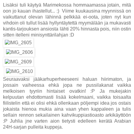
Lisäksi tuli käytyä Marimekossa hommaamassa jotain, mitä
oon jo kauan ihastellut... :) Viime kuukausina myynnissä on
vaikuttanut olevan lähinnä pelkkää ei-oota, joten nyt kun
vihdoin oli tullut lisää hyllyntäytettä myymälään ja mukavasti
kantis-tarjouksen ansiosta lähti 20% hinnasta pois, niin ostin
sitten itelleni minisynttärilahjan :D
Seuraavaksi jääkarhuperheeseeni haluan hiirimaton, ja
jossain vaiheessa ehkä jopa ne pussilakanat vaikka
melkoisen tyyriin hintaiset ovatkin! :P Ja mukejakin
kelpuutan ehdottomasti lisää kokelmaani, vaikka toisaalta
fiilistelin että ei olisi ehkä ollenkaan pöljempi idea jos ostais
jokaista hienoa mukia aina vaan yhen kappaleen ja tulis
sellain rennon sekailainen kahvikuppiastioasto arkikäyttöön
:P Juhlia jne varten aion tietysti edelleen kerätä Arabian
24H-sarjan pulleita kuppeja.