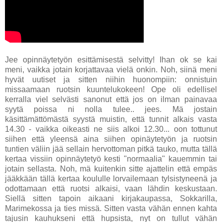
Jee opinnäytetyön esittämisestä selvitty! Ihan ok se kai
meni, vaikka jotain korjattavaa vielä onkin. Noh, siinä meni
hyvät uutiset ja sitten niihin huonompiin: onnistuin
missaamaan ruotsin kuuntelukokeen! Ope oli edellisel
kerralla viel selvästi sanonut että jos on ilman painavaa
syytä poissa ni nolla tulee.. jees. Mä jostain
käsittämättömästä syystä muistin, että tunnit alkais vasta
14.30 - vaikka oikeasti ne siis alkoi 12.30... oon tottunut
siihen että yleensä aina siihen opinäytetyön ja ruotsin
tuntien väliin jää sellain hervottoman pitkä tauko, mutta tällä
kertaa vissiin opinnäytetyö kesti "normaalia" kauemmin tai
jotain sellasta. Noh, mä kuitenkin sitte ajattelin että empäs
jääkkään tällä kertaa koululle lorvailemaan tylsistyneenä ja
odottamaan että ruotsi alkaisi, vaan lähdin keskustaan.
Siellä sitten tapoin aikaani kirjakaupassa, Sokkarilla,
Marimekossa ja ties missä. Sitten vasta vähän ennen kahta
tajusin kauhukseni että hupsista, nyt on tullut vähän