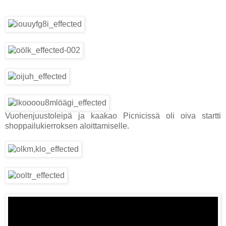
Vuohenjuustoleipä ja kaakao Picnicissä oli oiva startti
shoppailukierroksen aloittamiselle.