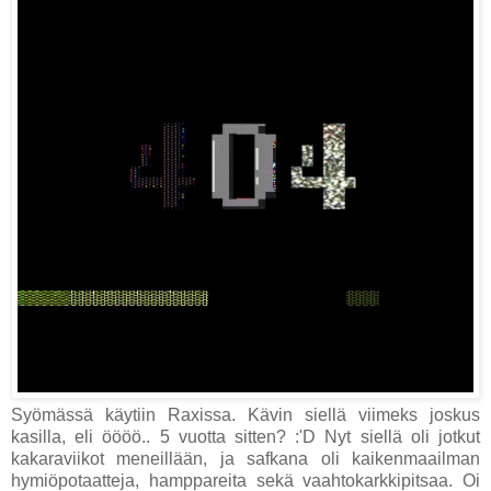
Syömässä käytiin Raxissa. Kävin siellä viimeks joskus
kasilla, eli öööö.. 5 vuotta sitten? :'D Nyt siellä oli jotkut
kakaraviikot meneillään, ja safkana oli kaikenmaailman
hymiöpotaatteja, hamppareita sekä vaahtokarkkipitsaa. Oi