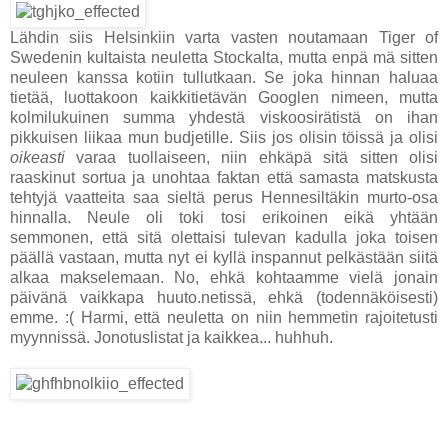
Lähdin siis Helsinkiin varta vasten noutamaan Tiger of
Swedenin kultaista neuletta Stockalta, mutta enpä mä sitten
neuleen kanssa kotiin tullutkaan. Se joka hinnan haluaa
tietää, luottakoon kaikkitietävän Googlen nimeen, mutta
kolmilukuinen summa yhdestä viskoosirätistä on ihan
pikkuisen liikaa mun budjetille. Siis jos olisin töissä ja olisi
oikeasti
varaa tuollaiseen, niin ehkäpä sitä sitten olisi
raaskinut sortua ja unohtaa faktan että samasta matskusta
tehtyjä vaatteita saa sieltä perus Hennesiltäkin murto-osa
hinnalla. Neule oli toki tosi erikoinen eikä yhtään
semmonen, että sitä olettaisi tulevan kadulla joka toisen
päällä vastaan, mutta nyt ei kyllä inspannut pelkästään siitä
alkaa makselemaan. No, ehkä kohtaamme vielä jonain
päivänä vaikkapa huuto.netissä, ehkä (todennäköisesti)
emme. :( Harmi, että neuletta on niin hemmetin rajoitetusti
myynnissä. Jonotuslistat ja kaikkea... huhhuh.