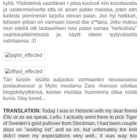
kyllä. Yhdistelmä vaahtikset + pitsa kuulosti niin kuvottavalta
ja vastenmieliseltä että oli aivan pakko maistaa, joten otin
kaikista pienimmän tarjolla olevan palan. Joo hyi helkkari,
tollasen pitsan on varmaan luonut itse s**tana. Joku muksu
mun edellä otti lautaselleen ison palan samaa "herkullista"
vaahtokarkkimössöä ja näytti oikein tyytyväiseltä
valintaansa :D
Tän kassin sisältö paljastuu varmaankin seuraavassa
postauksessa! :p Myös muutama Zara -ihanuus odottaa
blogidebyyttiänsä, koetan muistaa huomenna ottaa niistä
kuvia. Stay tuned...
TRANSLATION
: Today I was in Helsinki with my dear friend
Ellu
or as we speak,
Lellu
. I actually went there to pick Tiger
of Sweden's gold pullover from Stockman, I had been couple
days on "waiting list" and so on, but unfornately the knit
didn't meet my expectations very well.. it was way too