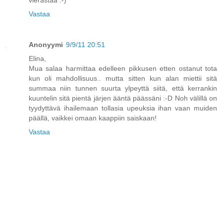
vierastaa :-)
Vastaa
Anonyymi
9/9/11 20:51
Elina,
Mua salaa harmittaa edelleen pikkusen etten ostanut tota
kun oli mahdollisuus.. mutta sitten kun alan miettii sitä
summaa niin tunnen suurta ylpeyttä siitä, että kerrankin
kuuntelin sitä pientä järjen ääntä päässäni :-D Noh välillä on
tyydyttävä ihailemaan tollasia upeuksia ihan vaan muiden
päällä, vaikkei omaan kaappiin saiskaan!
Vastaa