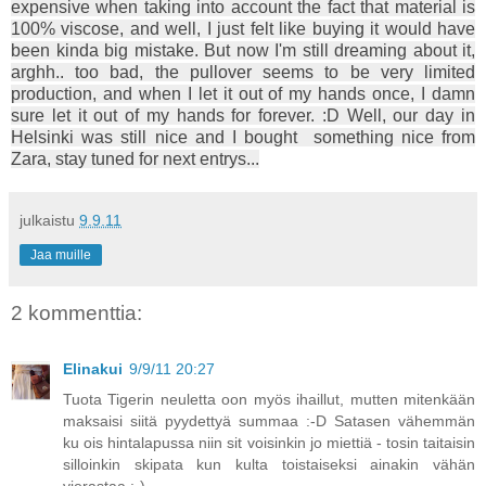
expensive when taking into account the fact that material is
100% viscose, and well, I just felt like buying it would have
been kinda big mistake. But now I'm still dreaming about it,
arghh.. too bad, the pullover seems to be very limited
production, and when I let it out of my hands once, I damn
sure let it out of my hands for forever. :D Well, our day in
Helsinki was still nice and I bought something nice from
Zara, stay tuned for next entrys...
julkaistu
9.9.11
Jaa muille
2 kommenttia:
Elinakui
9/9/11 20:27
Tuota Tigerin neuletta oon myös ihaillut, mutten mitenkään
maksaisi siitä pyydettyä summaa :-D Satasen vähemmän
ku ois hintalapussa niin sit voisinkin jo miettiä - tosin taitaisin
silloinkin skipata kun kulta toistaiseksi ainakin vähän