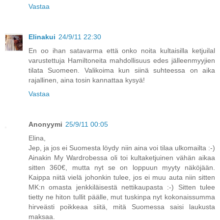
Vastaa
Elinakui
24/9/11 22:30
En oo ihan satavarma että onko noita kultaisilla ketjuilal
varustettuja Hamiltoneita mahdollisuus edes jälleenmyyjien
tilata Suomeen. Valikoima kun siinä suhteessa on aika
rajallinen, aina tosin kannattaa kysyä!
Vastaa
Anonyymi
25/9/11 00:05
Elina,
Jep, ja jos ei Suomesta löydy niin aina voi tilaa ulkomailta :-)
Ainakin My Wardrobessa oli toi kultaketjuinen vähän aikaa
sitten 360€, mutta nyt se on loppuun myyty näköjään.
Kaippa niitä vielä johonkin tulee, jos ei muu auta niin sitten
MK:n omasta jenkkiläisestä nettikaupasta :-) Sitten tulee
tietty ne hiton tullit päälle, mut tuskinpa nyt kokonaissumma
hirveästi poikkeaa siitä, mitä Suomessa saisi laukusta
maksaa.