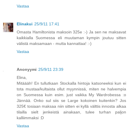
Vastaa
Elinakui
25/9/11 17:41
Omasta Hamiltonista maksoin 325e :-) Ja sen ne maksavat
kaikkialla Suomessa eli muutaman kympin joutuu sitten
välistä maksamaan - mutta kannattaa! :-)
Vastaa
Anonyymi
25/9/11 23:39
Elina,
Mitäääh! En tullutkaan Stockalla hintoja katsoneeksi kun ei
tota mustaa/kultaista ollut myynnissä, miten ne halvempia
on Suomessa kuin esim. just vaikka My Wardrobessa :o
Jännää. Onko sul siis se Large kokoinen kuitenkin? Jos
325€ tosiaan maksaa niin sitten ei kyllä välttis innosta alkaa
tilailla sielt jenkeistä ainakaan, tulee turhan paljon
kalliimmaksi :D
Vastaa