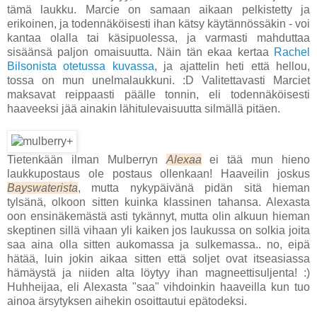
tämä laukku. Marcie on samaan aikaan pelkistetty ja
erikoinen, ja todennäköisesti ihan kätsy käytännössäkin - voi
kantaa olalla tai käsipuolessa, ja varmasti mahduttaa
sisäänsä paljon omaisuutta. Näin tän ekaa kertaa
Rachel
Bilsonista otetussa kuvassa
, ja ajattelin heti että hellou,
tossa on mun unelmalaukkuni. :D Valitettavasti Marciet
maksavat reippaasti päälle tonnin, eli todennäköisesti
haaveeksi jää ainakin lähitulevaisuutta silmällä pitäen.
Tietenkään ilman Mulberryn
Alexaa
ei tää mun hieno
laukkupostaus ole postaus ollenkaan! Haaveilin joskus
Bayswaterista
, mutta nykypäivänä pidän sitä hieman
tylsänä, olkoon sitten kuinka klassinen tahansa. Alexasta
oon ensinäkemästä asti tykännyt, mutta olin alkuun hieman
skeptinen sillä vihaan yli kaiken jos laukussa on solkia joita
saa aina olla sitten aukomassa ja sulkemassa.. no, eipä
hätää, luin jokin aikaa sitten että soljet ovat itseasiassa
hämäystä ja niiden alta löytyy ihan magneettisuljenta! :)
Huhheijaa, eli Alexasta "saa" vihdoinkin haaveilla kun tuo
ainoa ärsytyksen aihekin osoittautui epätodeksi.