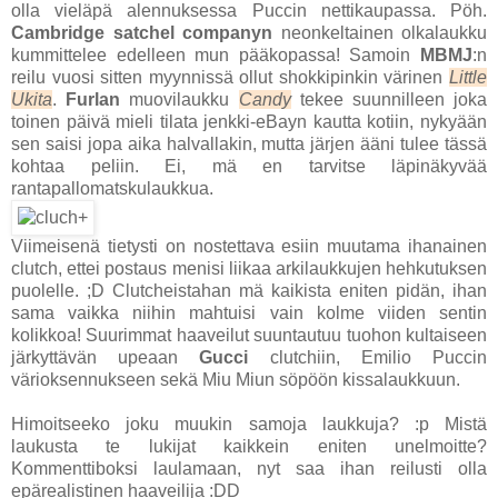
olla vieläpä alennuksessa Puccin nettikaupassa. Pöh.
Cambridge satchel companyn
neonkeltainen olkalaukku
kummittelee edelleen mun pääkopassa! Samoin
MBMJ
:n
reilu vuosi sitten myynnissä ollut shokkipinkin värinen
Little
Ukita
.
Furlan
muovilaukku
Candy
tekee suunnilleen joka
toinen päivä mieli tilata jenkki-eBayn kautta kotiin, nykyään
sen saisi jopa aika halvallakin, mutta järjen ääni tulee tässä
kohtaa peliin. Ei, mä en tarvitse läpinäkyvää
rantapallomatskulaukkua.
Viimeisenä tietysti on nostettava esiin muutama ihanainen
clutch, ettei postaus menisi liikaa arkilaukkujen hehkutuksen
puolelle. ;D Clutcheistahan mä kaikista eniten pidän, ihan
sama vaikka niihin mahtuisi vain kolme viiden sentin
kolikkoa! Suurimmat haaveilut suuntautuu tuohon kultaiseen
järkyttävän upeaan
Gucci
clutchiin, Emilio Puccin
värioksennukseen sekä Miu Miun söpöön kissalaukkuun.
Himoitseeko joku muukin samoja laukkuja? :p Mistä
laukusta te lukijat kaikkein eniten unelmoitte?
Kommenttiboksi laulamaan, nyt saa ihan reilusti olla
epärealistinen haaveilija :DD