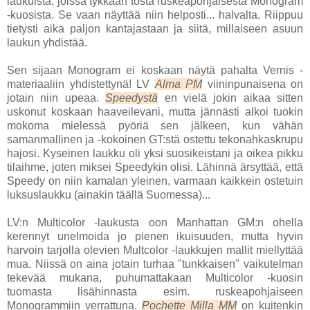
laukuista, joissa tykkään tosta ruskeapohjaisesta Monogram
-kuosista. Se vaan näyttää niin helposti... halvalta. Riippuu
tietysti aika paljon kantajastaan ja siitä, millaiseen asuun
laukun yhdistää.
Sen sijaan Monogram ei koskaan näytä pahalta Vernis -
materiaaliin yhdistettynä! LV
Alma PM
viininpunaisena on
jotain niin upeaa.
Speedystä
en vielä jokin aikaa sitten
uskonut koskaan haaveilevani, mutta jännästi alkoi tuokin
mokoma mielessä pyöriä sen jälkeen, kun vähän
samanmallinen ja -kokoinen GT:stä ostettu tekonahkaskrupu
hajosi. Kyseinen laukku oli yksi suosikeistani ja oikea pikku
tilaihme, joten miksei Speedykin olisi. Lähinnä ärsyttää, että
Speedy on niin kamalan yleinen, varmaan kaikkein ostetuin
luksuslaukku (ainakin täällä Suomessa)...
LV:n Multicolor -laukusta oon Manhattan GM:n ohella
kerennyt unelmoida jo pienen ikuisuuden, mutta hyvin
harvoin tarjolla olevien Multcolor -laukkujen mallit miellyttää
mua. Niissä on aina jotain turhaa "tunkkaisen" vaikutelman
tekevää mukana, puhumattakaan Multicolor -kuosin
tuomasta lisähinnasta esim. ruskeapohjaiseen
Monogrammiin verrattuna.
Pochette Milla MM
on kuitenkin