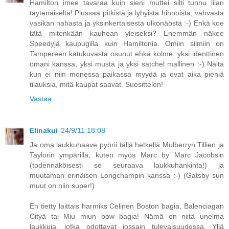
Hamilton imee tavaraa kuin sieni muttei silti tunnu liian
täytenäiseltä! Plussaa pitkistä ja lyhyistä hihnoista, vahvasta
vasikan nahasta ja yksinkertaisesta ulkonäöstä :-) Enkä koe
tätä mitenkään kauhean yleiseksi? Enemmän näkee
Speedyjä kaupugilla kuin Hamiltonia. Omiin silmiin on
Tampereen katukuvasta osunut ehkä kolme: yksi identtinen
omani kanssa, yksi musta ja yksi satchel mallinen :-) Näitä
kun ei niin monessa paikassa myydä ja ovat aika pieniä
tilauksia, mitä kaupat saavat. Suosittelen!
Vastaa
Elinakui
24/9/11 18:08
Ja oma laukkuhaave pyörii tällä hetkellä Mulberryn Tillien ja
Taylorin ympärillä, kuten myös Marc by Marc Jacobsin
(todennäköisesti se seuraava laukkuhankinta!) ja
muutaman erinäisen Longchampin kanssa :-) (Gatsby sun
muut on niin super!)
En tietty laittais harmiks Celinen Boston bagia, Balenciagan
Cityä tai Miu miun bow bagia! Nämä on niitä unelma
laukkuja, jotka odottavat jossain tulevaisuudessa. Yllä