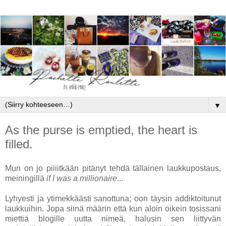
▼
As the purse is emptied, the heart is
filled.
Mun on jo piiiitkään pitänyt tehdä tällainen laukkupostaus,
meiningillä
if I was a millionaire
...
Lyhyesti ja ytimekkäästi sanottuna; oon täysin addiktoitunut
laukkuihin. Jopa siinä määrin että kun aloin oikein tosissani
miettiä blogille uutta nimeä, halusin sen liittyvän