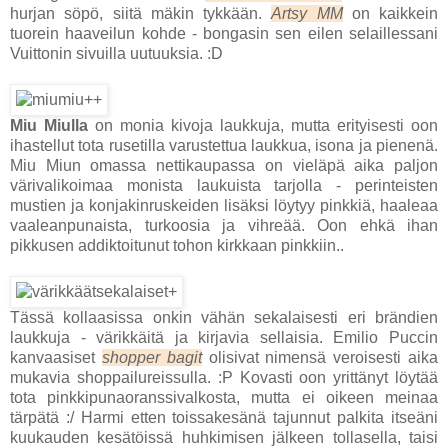
hurjan söpö, siitä mäkin tykkään.
Artsy MM
on kaikkein
tuorein haaveilun kohde - bongasin sen eilen selaillessani
Vuittonin sivuilla uutuuksia. :D
Miu Miulla
on monia kivoja laukkuja, mutta erityisesti oon
ihastellut tota rusetilla varustettua laukkua, isona ja pienenä.
Miu Miun omassa nettikaupassa on vieläpä aika paljon
värivalikoimaa monista laukuista tarjolla - perinteisten
mustien ja konjakinruskeiden lisäksi löytyy pinkkiä, haaleaa
vaaleanpunaista, turkoosia ja vihreää. Oon ehkä ihan
pikkusen addiktoitunut tohon kirkkaan pinkkiin..
Tässä kollaasissa onkin vähän sekalaisesti eri brändien
laukkuja - värikkäitä ja kirjavia sellaisia. Emilio Puccin
kanvaasiset
shopper bagit
olisivat nimensä veroisesti aika
mukavia shoppailureissulla. :P Kovasti oon yrittänyt löytää
tota pinkkipunaoranssivalkosta, mutta ei oikeen meinaa
tärpätä :/ Harmi etten toissakesänä tajunnut palkita itseäni
kuukauden kesätöissä huhkimisen jälkeen tollasella, taisi