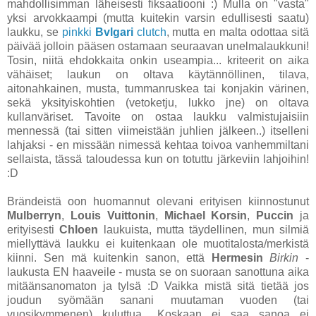
mahdollisimman läheisesti fiksaatiooni :) Mulla on "vasta"
yksi arvokkaampi
(mutta kuitekin varsin edullisesti saatu)
laukku, se
pinkki
Bvlgari
clutch
, mutta en malta odottaa sitä
päivää jolloin pääsen ostamaan seuraavan unelmalaukkuni!
Tosin, niitä ehdokkaita onkin useampia... kriteerit on aika
vähäiset; laukun on oltava käytännöllinen, tilava,
aitonahkainen, musta, tummanruskea tai konjakin värinen,
sekä yksityiskohtien (vetoketju, lukko jne) on oltava
kullanväriset. Tavoite on ostaa laukku valmistujaisiin
mennessä
(tai sitten viimeistään juhlien jälkeen..)
itselleni
lahjaksi - en missään nimessä kehtaa toivoa vanhemmiltani
sellaista, tässä taloudessa kun on totuttu järkeviin lahjoihin!
:D
Brändeistä oon huomannut olevani erityisen kiinnostunut
Mulberryn
,
Louis Vuittonin
,
Michael
Korsin
,
Puccin
ja
erityisesti
Chloen
laukuista, mutta täydellinen, mun silmiä
miellyttävä laukku ei kuitenkaan ole muotitalosta/merkistä
kiinni. Sen mä kuitenkin sanon, että
Hermesin
Birkin
-
laukusta EN haaveile - musta se on suoraan sanottuna aika
mitäänsanomaton ja tylsä :D Vaikka mistä sitä tietää jos
joudun syömään sanani muutaman vuoden
(tai
vuosikymmenen)
kuluttua.. Koskaan ei saa sanoa ei