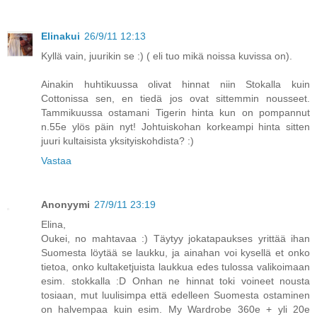
Elinakui
26/9/11 12:13
Kyllä vain, juurikin se :) ( eli tuo mikä noissa kuvissa on).
Ainakin huhtikuussa olivat hinnat niin Stokalla kuin
Cottonissa sen, en tiedä jos ovat sittemmin nousseet.
Tammikuussa ostamani Tigerin hinta kun on pompannut
n.55e ylös päin nyt! Johtuiskohan korkeampi hinta sitten
juuri kultaisista yksityiskohdista? :)
Vastaa
Anonyymi
27/9/11 23:19
Elina,
Oukei, no mahtavaa :) Täytyy jokatapaukses yrittää ihan
Suomesta löytää se laukku, ja ainahan voi kysellä et onko
tietoa, onko kultaketjuista laukkua edes tulossa valikoimaan
esim. stokkalla :D Onhan ne hinnat toki voineet nousta
tosiaan, mut luulisimpa että edelleen Suomesta ostaminen
on halvempaa kuin esim. My Wardrobe 360e + yli 20e