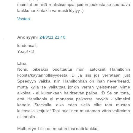
mainitut on niitä realistisempia, joiden joukosta se seuraava
laukkuhankintakin varmasti löytyy :)
Vastaa
Anonyymi
24/9/11 21:40
londoncall,
Yeap! <3
Elina,
Nonii, oikeaksi osoittautui mun aatokset Hamiltonin
koosta/käytännöllisyydestä :D Ja siis jos verrataan just
Speedyyn vaikka, niin Hamiltonhan on ihan neverheard,
mutta kyllä se vaikuttaa jonkin verran yleistyneen viime
aikoina - ei kuitenkaan häiritsevän paljoa. :D Se on totta,
että Hamiltonia ei monessa paikassa myydä - viimeksi
kattelin Stockalla, eikä edes siellä ollut tota mustaa
kultasella ketjulla! Tosi rajallinen muutaman värin valikoima
oli tarjolla.
Mulberryn Tillie on muuten tosi nätti laukku!