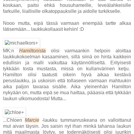
koskaan, paitsi ehkä housuhameille, leveälahkeisille
farkuille, liiallisille olkatoppauksille ja aidolle turkikselle.
Nooo mutta, eipä tässä varmaan enempää tartte alkaa
lätisemään... laukkukollaasit kehiin! :D
MK:n
Hamiltonista
olisi varmaankin helpoin aloittaa
laukkukokoelman kasaaminen, sillä siinä on hinta kaikkein
edullisin ja malli vaikuttaa käytännölliseltä. Erityisesti
tykkään tosta mustasta, missä on kullanvärinen ketju.
Hamilton olisi taatusti oikein hyvä aikaa kestävä
peruslaukku, ja uskoisin että tollaseen varmaan mahtuukin
aika paljon tavaraa sisälle. Aika yleinenhän Hamilton
nykyään on, mutta eipä se mua haittaa, pääasia että tykkään
laukun ulkomuodosta! Mutta...
...Chloen
Marcie
-laukku tummanruskeana on valloittanut
mut aivan täysin. Jos saisin nyt ihan minkä tahansa laukun
mitä maailmasta löytyy, se todennäköisesti olisi juurikin