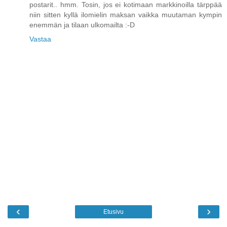
postarit.. hmm. Tosin, jos ei kotimaan markkinoilla tärppää
niin sitten kyllä ilomielin maksan vaikka muutaman kympin
enemmän ja tilaan ulkomailta :-D
Vastaa
‹
›
Etusivu