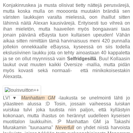
Konjakinruskea ja musta olisivat tietty nättejä perusvärejä,
mutta koska mulla on moooonta muutakin brändiä sen
väristen laukkujen varalta mielessä, oon ihaillut sitten
lähinnä näitä Alexan kausivärejä. Erityisesti tuo vihreä on
ihan mieletön, mutta haaveilen myös bongaavani taas
jonain päivänä eBaysta tuon kultaisen upeuden! Vähän
aikaa sitten nimittäin tämä harvinaisuus meni 420 punnalla
jollekin onnekkaalle eBayssa, kyseessä on siis todella
ekslusiivinen laukku jota on tehty ainoastaan 40 kappaletta
ja se on ollut myynnissä vain
Selfridgesillä
. Buu! Kollaasin
laukut ovat muuten kaikki Oversize -mallia, mutta pidän
myös kovasti sekä normaali- että minikokoisestakin
Alexasta.
LV!
♥
Manhattam GM
-laukusta se unelmointi lähti jo
yläasteen alussa :D Tosin, jossain vaiheessa
luiskan
vuiskaa
tulvi joka tuutista niin paljon, että kyllästyin
kokonaan, mutta ihastus on herännyt uudelleen kyseisen
muotitalon laukkuihin. :P Manhattan GM ja Takashi
Murakamin "tuunaama"
Neverfull
on yhdet niistä harvoista