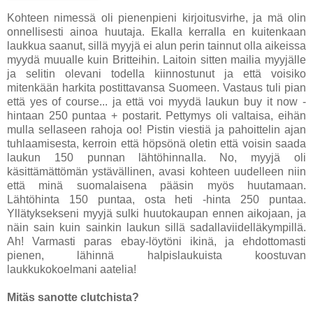
Kohteen nimessä oli pienenpieni kirjoitusvirhe, ja mä olin
onnellisesti ainoa huutaja. Ekalla kerralla en kuitenkaan
laukkua saanut, sillä myyjä ei alun perin tainnut olla aikeissa
myydä muualle kuin Britteihin. Laitoin sitten mailia myyjälle
ja selitin olevani todella kiinnostunut ja että voisiko
mitenkään harkita postittavansa Suomeen. Vastaus tuli pian
että yes of course... ja että voi myydä laukun buy it now -
hintaan 250 puntaa + postarit. Pettymys oli valtaisa, eihän
mulla sellaseen rahoja oo! Pistin viestiä ja pahoittelin ajan
tuhlaamisesta, kerroin että höpsönä oletin että voisin saada
laukun 150 punnan lähtöhinnalla. No, myyjä oli
käsittämättömän ystävällinen, avasi kohteen uudelleen niin
että minä suomalaisena pääsin myös huutamaan.
Lähtöhinta 150 puntaa, osta heti -hinta 250 puntaa.
Yllätyksekseni myyjä sulki huutokaupan ennen aikojaan, ja
näin sain kuin sainkin laukun sillä sadallaviidelläkympillä.
Ah! Varmasti paras ebay-löytöni ikinä, ja ehdottomasti
pienen, lähinnä halpislaukuista koostuvan
laukkukokoelmani aatelia!
Mitäs sanotte clutchista?