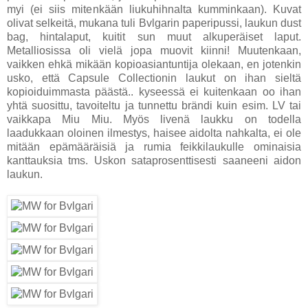
myi (ei siis mitenkään liukuhihnalta kumminkaan). Kuvat
olivat selkeitä, mukana tuli Bvlgarin paperipussi, laukun dust
bag, hintalaput, kuitit sun muut alkuperäiset laput.
Metalliosissa oli vielä jopa muovit kiinni! Muutenkaan,
vaikken ehkä mikään kopioasiantuntija olekaan, en jotenkin
usko, että Capsule Collectionin laukut on ihan sieltä
kopioiduimmasta päästä.. kyseessä ei kuitenkaan oo ihan
yhtä suosittu, tavoiteltu ja tunnettu brändi kuin esim. LV tai
vaikkapa Miu Miu. Myös livenä laukku on todella
laadukkaan oloinen ilmestys, haisee aidolta nahkalta, ei ole
mitään epämääräisiä ja rumia feikkilaukulle ominaisia
kanttauksia tms. Uskon sataprosenttisesti saaneeni aidon
laukun.