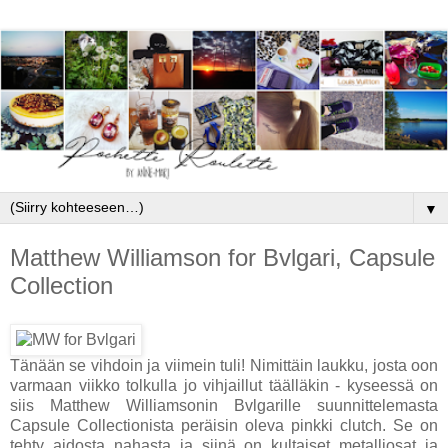
▼
Matthew Williamson for Bvlgari, Capsule
Collection
Tänään se vihdoin ja viimein tuli! Nimittäin laukku, josta oon
varmaan viikko tolkulla jo vihjaillut täälläkin - kyseessä on
siis Matthew Williamsonin Bvlgarille suunnittelemasta
Capsule Collectionista peräisin oleva pinkki clutch. Se on
tehty aidosta nahasta ja siinä on kultaiset metalliosat ja