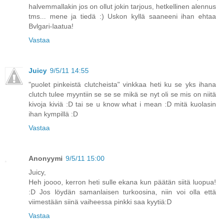
halvemmallakin jos on ollut jokin tarjous, hetkellinen alennus
tms... mene ja tiedä :) Uskon kyllä saaneeni ihan ehtaa
Bvlgari-laatua!
Vastaa
Juicy
9/5/11 14:55
"puolet pinkeistä clutcheista" vinkkaa heti ku se yks ihana
clutch tulee myyntiin se se se mikä se nyt oli se mis on niitä
kivoja kiviä :D tai se u know what i mean :D mitä kuolasin
ihan kympillä :D
Vastaa
Anonyymi
9/5/11 15:00
Juicy,
Heh joooo, kerron heti sulle ekana kun päätän siitä luopua!
:D Jos löydän samanlaisen turkoosina, niin voi olla että
viimestään siinä vaiheessa pinkki saa kyytiä:D
Vastaa