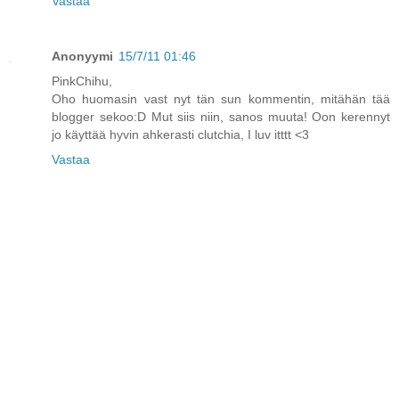
Vastaa
Anonyymi
15/7/11 01:46
PinkChihu,
Oho huomasin vast nyt tän sun kommentin, mitähän tää
blogger sekoo:D Mut siis niin, sanos muuta! Oon kerennyt
jo käyttää hyvin ahkerasti clutchia, I luv itttt <3
Vastaa