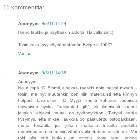
11 kommenttia:
Anonyymi
9/5/11 14:24
Hieno laukku ja näyttääkin aidolta. Halvalla sait:)
Tosin kuka myy käyttämättömän Bvlgarin 190€?
Vastaa
Anonyymi
9/5/11 14:38
Anonyymi,
No niimpä :D Emmä ainakaa raaskis noin halval myydä -
tosin, mä nyt muutenkin oon niin materialisti että kiinnyn
helposti tavaroihin.. :D Myyjä ilmoitti kohteen tiedoissa
myymisen syyksi "unwanted gift", eli ilmeisesti saanut
joltakin lahjaksi muttei oo tykännytkään. Tietysti herää
kysymys, että miksei laukkua oo palalutettu ostopaikkaan,
mutta toisaalta jos joltain matkalta toiselta puolelta
maailmaa on ostettu niin vähän vaikeetahan se sitte olis. Voi
toki olla että laukku on ostettu tuota retail pricea