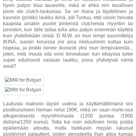
hyvin paljon tilaa tavaroille, mikä ei ehkä niin tavallinen
piirre ole clutch-laukuissa. Se on ihana ja täydellinen ja
kaunein (pinkki) laukku ikinä, ää! Tuntuu, että voisin heivata
kaapista ainakin puolet pinkeistä clutcheista myyntiin tai
jonnekin, kun tälle taitaa tulla aika paljon enemmän käyttöä
kuin yhdellekään niistä :D M.W. on mun lempi suunnittelija
IKINÄ, suosin koruissa jne aina mieluummin kultaa kuin
hopeaa, ja pinkki lienee ikuisesti yksi mun lempiväreistä...
joten, mitä muuta sitä voisi toivoakaan kun ebayssa tulee
super edullisesti vastaan laukku, jossa yhdistyvät nämä
asiat?
Laukusta maksoin täysin uutena ja käyttämättömänä siis
postikuluineen hieman reilut 190€, mikä on vaan murto-osa
alkuperäisestä myyntihinnasta (1200 puntaa /1900
dollaria/1350 euroa). Totta kai noin edullinen hinta pistää
epäilemään aitoutta, mutta tsekkasin myyjän lukuisat
positiiviset palautteet, joiden perusteella ihan aitoa kamaa