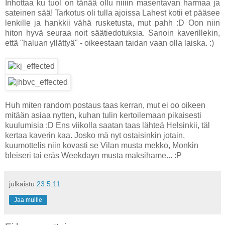
Inhottaa ku tuol on tänää ollu niiiin masentavan harmaa ja
sateinen sää! Tarkotus oli tulla ajoissa Lahest kotii et pääsee
lenkille ja hankkii vähä rusketusta, mut pahh :D Oon niin
hiton hyvä seuraa noit säätiedotuksia. Sanoin kaverillekin,
että "haluan yllättyä" - oikeestaan taidan vaan olla laiska. :)
Huh miten random postaus taas kerran, mut ei oo oikeen
mitään asiaa nytten, kuhan tulin kertoilemaan pikaisesti
kuulumisia :D Ens viikolla saatan taas lähteä Helsinkii, täl
kertaa kaverin kaa. Josko mä nyt ostaisinkin jotain,
kuumottelis niin kovasti se Vilan musta mekko, Monkin
bleiseri tai eräs Weekdayn musta maksihame... :P
julkaistu
23.5.11
Jaa muille