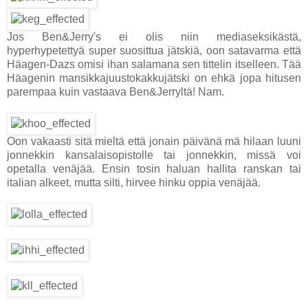
Jos Ben&Jerry's ei olis niin mediaseksikästä,
hyperhypetettyä super suosittua jätskiä, oon satavarma että
Häagen-Dazs omisi ihan salamana sen tittelin itselleen. Tää
Häagenin mansikkajuustokakkujätski on ehkä jopa hitusen
parempaa kuin vastaava Ben&Jerryltä! Nam.
Oon vakaasti sitä mieltä että jonain päivänä mä hilaan luuni
jonnekkin kansalaisopistolle tai jonnekkin, missä voi
opetalla venäjää. Ensin tosin haluan hallita ranskan tai
italian alkeet, mutta silti, hirvee hinku oppia venäjää.