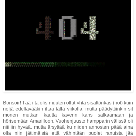
Bonsoir! Tää ilta olis muuten ollut yhtä sisältörikas (not) kuin
neljä edeltävääkin iltaa tällä viikolla, mutta päädyttiinkin sit
monen mutkan kautta kaverin kans safkaamaan ja
hörisemään Amarilloon. Vuohenjuusto hampparin välissä oli
niiiiiin hyvää, mutta ärsyttää ku niiden annosten pitää aina
olla niin jättimäisiä että vähintään puolet ranuista jää