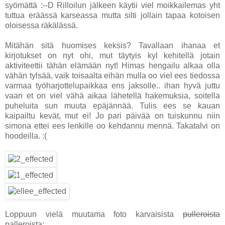
syömättä :--D Rilloilun jälkeen käytii viel moikkailemas yht
tuttua eräässä karseassa mutta silti jollain tapaa kotoisen
oloisessa räkälässä.
Mitähän sitä huomises keksis? Tavallaan ihanaa et
kirjotukset on nyt ohi, mut täytyis kyl kehitellä jotain
aktiviteettii tähän elämään nyt! Himas hengailu alkaa olla
vähän tylsää, vaik toisaalta eihän mulla oo viel ees tiedossa
varmaa työharjottelupaikkaa ens jaksolle.. ihan hyvä juttu
vaan et on viel vähä aikaa lähetellä hakemuksia, soitella
puheluita sun muuta epäjännää. Tulis ees se kauan
kaipailtu kevät, mut ei! Jo pari päivää on tuiskunnu niin
simona ettei ees lenkille oo kehdannu mennä. Takatalvi on
hoodeilla. :(
Loppuun vielä muutama foto karvaisista
pulleroista
palleroista: