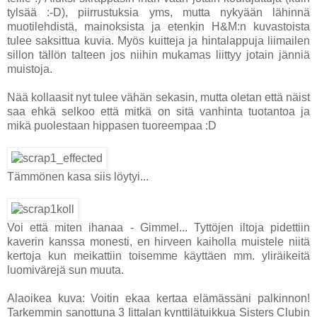
tylsää :-D), piirrustuksia yms, mutta nykyään lähinnä
muotilehdistä, mainoksista ja etenkin H&M:n kuvastoista
tulee saksittua kuvia. Myös kuitteja ja hintalappuja liimailen
sillon tällön talteen jos niihin mukamas liittyy jotain jänniä
muistoja.
Nää kollaasit nyt tulee vähän sekasin, mutta oletan että näist
saa ehkä selkoo että mitkä on sitä vanhinta tuotantoa ja
mikä puolestaan hippasen tuoreempaa :D
Tämmönen kasa siis löytyi...
Voi että miten ihanaa - Gimmel... Tyttöjen iltoja pidettiin
kaverin kanssa monesti, en hirveen kaiholla muistele niitä
kertoja kun meikattiin toisemme käyttäen mm. yliräikeitä
luomivärejä sun muuta.
Alaoikea kuva: Voitin ekaa kertaa elämässäni palkinnon!
Tarkemmin sanottuna 3 Iittalan kynttilätuikkua Sisters Clubin