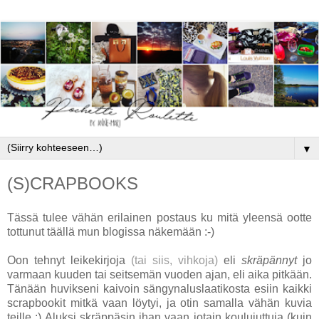
▼
(S)CRAPBOOKS
Tässä tulee vähän erilainen postaus ku mitä yleensä ootte
tottunut täällä mun blogissa näkemään :-)
Oon tehnyt leikekirjoja
(tai siis, vihkoja)
eli
skräpännyt
jo
varmaan kuuden tai seitsemän vuoden ajan, eli aika pitkään.
Tänään huvikseni kaivoin sängynaluslaatikosta esiin kaikki
scrapbookit mitkä vaan löytyi, ja otin samalla vähän kuvia
teille :) Aluksi skräppäsin ihan vaan jotain koulujuttuja (kuin