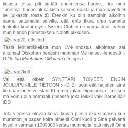
kisasta jossa piti piirtää unelmiensa huone... toi mun
"unelma" huone oli kaikista karsein noista ja mua hävetti et
se julkastiin tossa :D Etenkin ku olin samoihin aikoihin
saanu sattumalta selville, että eräs ilkeä urpo samalta
luokalta kuului myös Sisters Clubiin eli varmasti oli nähny
mun hienon piirrustuksen. Nolotti pikkusen.
Tästä lehtiartikkelista mun LV-kiinnostus aikoinaan sai
alkunsa! Oiskohan peräisin mamman Me naiset -lehdestä :-
D
On tuo Manhattan GM vaan niin upea
..
Vai että oikein SYNTTÄRI TOIVEET, ENSIN
JOULUPUKILLE TIETOON :---D Ei luoja että hajoilen aina
ku nään ton toivelistan! Khrömm, jotain Digimoneja... miksen
mä voinu olla normaali rinsessa joka leikkii vaik Barbeilla?
:DD
Tota vieressä olevaa koira -kuvaa piirsin itku silmässä kun
mummon ja papan koira nimeltä Onni kuoli :( Sinä päivänä
kyselin varmaan 1000000 kertaa mummolta, että missä Onni