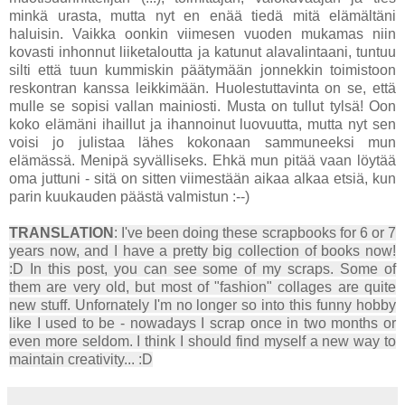
minkä urasta, mutta nyt en enää tiedä mitä elämältäni
haluisin. Vaikka oonkin viimesen vuoden mukamas niin
kovasti inhonnut liiketaloutta ja katunut alavalintaani, tuntuu
silti että tuun kummiskin päätymään jonnekkin toimistoon
reskontran kanssa leikkimään. Huolestuttavinta on se, että
mulle se sopisi vallan mainiosti. Musta on tullut tylsä! Oon
koko elämäni ihaillut ja ihannoinut luovuutta, mutta nyt sen
voisi jo julistaa lähes kokonaan sammuneeksi mun
elämässä. Menipä syvälliseks. Ehkä mun pitää vaan löytää
oma juttuni - sitä on sitten viimestään aikaa alkaa etsiä, kun
parin kuukauden päästä valmistun :--)
TRANSLATION
: I've been doing these scrapbooks for 6 or 7
years now, and I have a pretty big collection of books now!
:D In this post, you can see some of my scraps. Some of
them are very old, but most of "fashion" collages are quite
new stuff. Unfornately I'm no longer so into this funny hobby
like I used to be - nowadays I scrap once in two months or
even more seldom. I think I should find myself a new way to
maintain creativity... :D