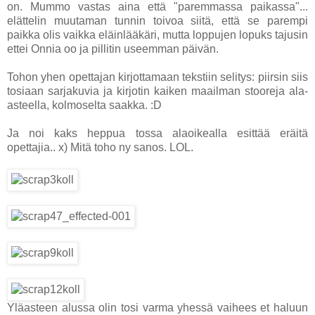
on. Mummo vastas aina että "paremmassa paikassa"...
elättelin muutaman tunnin toivoa siitä, että se parempi
paikka olis vaikka eläinlääkäri, mutta loppujen lopuks tajusin
ettei Onnia oo ja pillitin useemman päivän.
Tohon yhen opettajan kirjottamaan tekstiin selitys: piirsin siis
tosiaan sarjakuvia ja kirjotin kaiken maailman stooreja ala-
asteella, kolmoselta saakka. :D
Ja noi kaks heppua tossa alaoikealla esittää eräitä
opettajia.. x) Mitä toho ny sanos. LOL.
Yläasteen alussa olin tosi varma yhessä vaihees et haluun