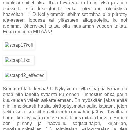
muotisuunnittelijaks. Ihan hyvä vaan et olin tylsä ja aloin
opiskella sitä liiketaloutta enkä toteuttanu utopistisia
haaveitani.. :--D Noi ylemmät ufoihmiset taitaa olla piirretty
ala-asteen lopussa tai yläasteen alkupuolella, ja noi
alemmat töherrykset taitaa olla muutaman vuoden takaa.
Enää en piirrä MITÄÄN!
Semmost tällä kertaa! :D Nykysin ei kyllä skräppäilykään oo
enää niin lähellä sydäntä ku ennen - innostun ehkä parin
kuukauden välein askartelemaan. En myöskään jaksa enää
niin innokkaasti haalia skräppäysmateriaalia kasaan, joten
sekin vaikuttaa siihen että touhu on vähän jäänyt. Tavallaan
harmi, kun nykyään en tee enää lähes mitään luovaa. Ennen
oon piirtäny ja haaveillu sarjispiirtäjän, kirjailijan,
muotisuunnittelijan (...), toimittajan, valokuvaajan ja ties