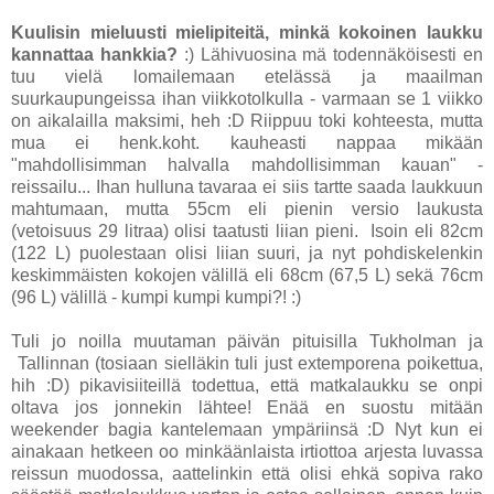
Kuulisin mieluusti mielipiteitä, minkä kokoinen laukku
kannattaa hankkia?
:) Lähivuosina mä todennäköisesti en
tuu vielä lomailemaan etelässä ja maailman
suurkaupungeissa ihan viikkotolkulla - varmaan se 1 viikko
on aikalailla maksimi, heh :D Riippuu toki kohteesta, mutta
mua ei henk.koht. kauheasti nappaa mikään
"mahdollisimman halvalla mahdollisimman kauan" -
reissailu... Ihan hulluna tavaraa ei siis tartte saada laukkuun
mahtumaan, mutta 55cm eli pienin versio laukusta
(vetoisuus 29 litraa) olisi taatusti liian pieni. Isoin eli 82cm
(122 L) puolestaan olisi liian suuri, ja nyt pohdiskelenkin
keskimmäisten kokojen välillä eli 68cm (67,5 L) sekä 76cm
(96 L) välillä - kumpi kumpi kumpi?! :)
Tuli jo noilla muutaman päivän pituisilla Tukholman ja
Tallinnan (tosiaan sielläkin tuli just extemporena poikettua,
hih :D) pikavisiiteillä todettua, että matkalaukku se onpi
oltava jos jonnekin lähtee! Enää en suostu mitään
weekender bagia kantelemaan ympäriinsä :D Nyt kun ei
ainakaan hetkeen oo minkäänlaista irtiottoa arjesta luvassa
reissun muodossa, aattelinkin että olisi ehkä sopiva rako