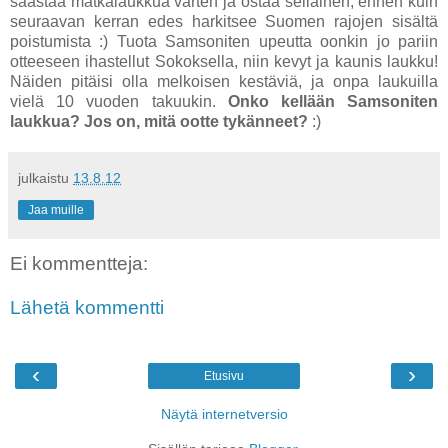
säästää matkalaukkua varten ja ostaa sellainen, ennen kuin
seuraavan kerran edes harkitsee Suomen rajojen sisältä
poistumista :) Tuota Samsoniten upeutta oonkin jo pariin
otteeseen ihastellut Sokoksella, niin kevyt ja kaunis laukku!
Näiden pitäisi olla melkoisen kestäviä, ja onpa laukuilla
vielä 10 vuoden takuukin.
Onko kellään Samsoniten
laukkua? Jos on, mitä ootte tykänneet?
:)
julkaistu
13.8.12
Jaa muille
Ei kommentteja:
Lähetä kommentti
‹
›
Etusivu
Näytä internetversio