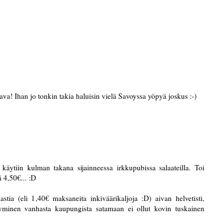
ava! Ihan jo tonkin takia haluisin vielä Savoyssa yöpyä joskus :-)
käytiin kulman takana sijainneessa irkkupubissa salaateilla. Toi
 4,50€... :D
tia (eli 1,40€ maksaneita inkiväärikaljoja :D) aivan helvetisti,
rtyminen vanhasta kaupungista satamaan ei ollut kovin tuskainen