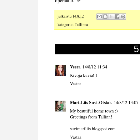
operaatio.. :P
julkaistu
14.8.12
kategoriat
Tallinna
5
Veera
14/8/12 11:34
Kivoja kuvia!:)
Vastaa
Mari-Liis Suvi-Otstak
14/8/12 13:07
My beautiful home town :)
Greetings from Tallinn!
suvimariliis.blogspot.com
Vastaa