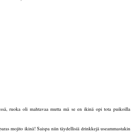
mässä, ruoka oli mahtavaa mutta mä se en ikinä opi tota puikoilla
 paras mojito ikinä! Saispa niin täydellisiä drinkkejä useammastakin