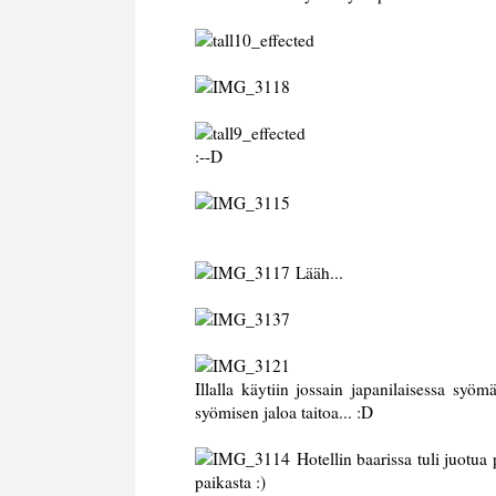
:--D
Lääh...
Illalla käytiin jossain japanilaisessa syö
syömisen jaloa taitoa... :D
Hotellin baarissa tuli juotua
paikasta :)