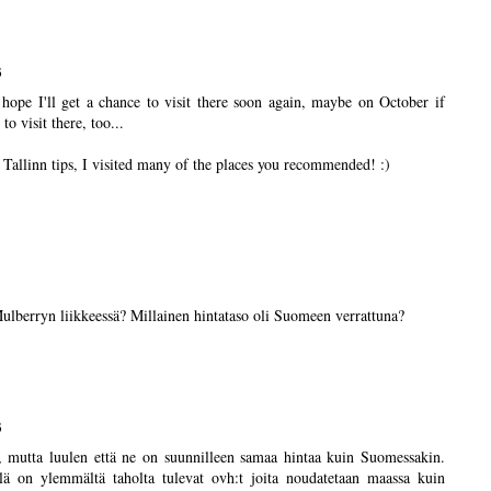
3
I hope I'll get a chance to visit there soon again, maybe on October if
o visit there, too...
Tallinn tips, I visited many of the places you recommended! :)
Mulberryn liikkeessä? Millainen hintataso oli Suomeen verrattuna?
3
lä, mutta luulen että ne on suunnilleen samaa hintaa kuin Suomessakin.
illä on ylemmältä taholta tulevat ovh:t joita noudatetaan maassa kuin