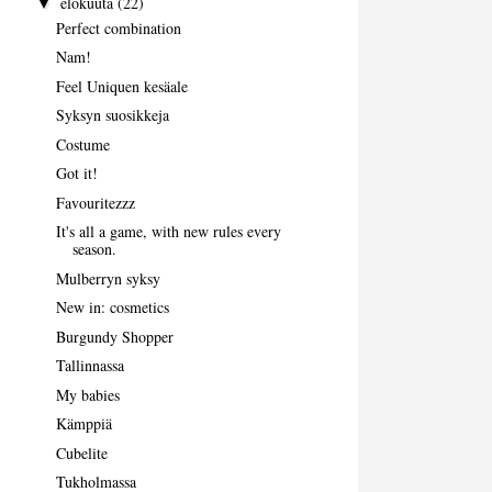
elokuuta
(22)
▼
Perfect combination
Nam!
Feel Uniquen kesäale
Syksyn suosikkeja
Costume
Got it!
Favouritezzz
It's all a game, with new rules every
season.
Mulberryn syksy
New in: cosmetics
Burgundy Shopper
Tallinnassa
My babies
Kämppiä
Cubelite
Tukholmassa