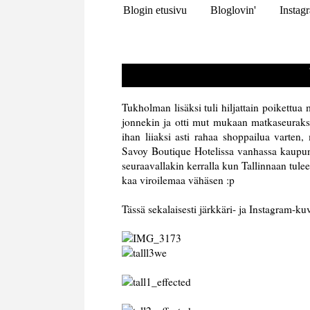
Blogin etusivu
Bloglovin'
Instag
Tukholman lisäksi tuli hiljattain poikettua
jonnekin ja otti mut mukaan matkaseuraksi,
ihan liiaksi asti rahaa shoppailua varten,
Savoy Boutique Hotelissa vanhassa kaupungi
seuraavallakin kerralla kun Tallinnaan tul
kaa viroilemaa vähäsen :p
Tässä sekalaisesti järkkäri- ja Instagram-kuvi