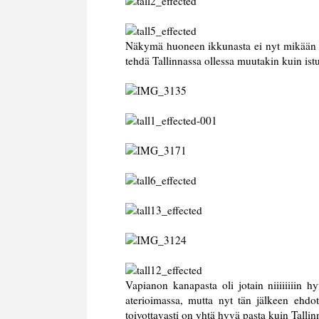
Näkymä huoneen ikkunasta ei nyt mikään hir
tehdä Tallinnassa ollessa muutakin kuin ist
Vapianon kanapasta oli jotain niiiiiiiin h
aterioimassa, mutta nyt tän jälkeen ehd
toivottavasti on yhtä hyvä pasta kuin Tallinn