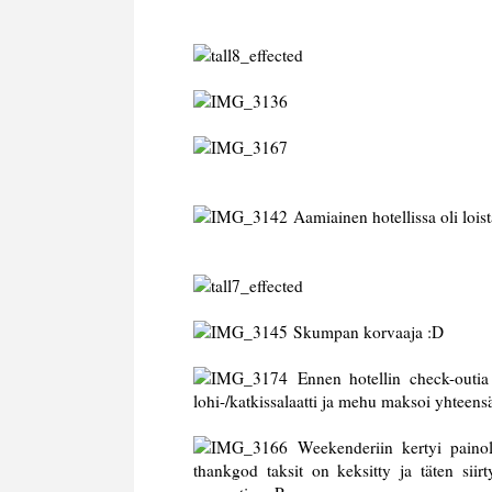
Aamiainen hotellissa oli loist
Skumpan korvaaja :D
Ennen hotellin check-outia 
lohi-/katkissalaatti ja mehu maksoi yhteensä
Weekenderiin kertyi painolas
thankgod taksit on keksitty ja täten sii