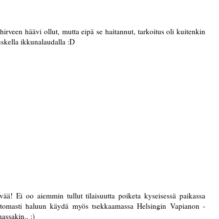
veen häävi ollut, mutta eipä se haitannut, tarkoitus oli kuitenkin
uskella ikkunalaudalla :D
yvää! Ei oo aiemmin tullut tilaisuutta poiketa kyseisessä paikassa
ottomasti haluun käydä myös tsekkaamassa Helsingin Vapianon -
assakin.. :)