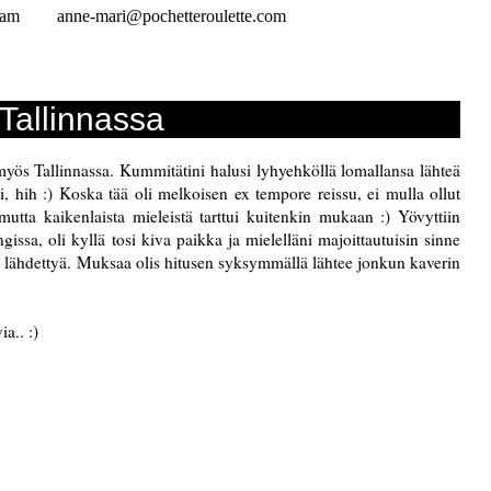
ram
anne-mari@pochetteroulette.com
Tallinnassa
 myös Tallinnassa. Kummitätini halusi lyhyehköllä lomallansa lähteä
 hih :) Koska tää oli melkoisen ex tempore reissu, ei mulla ollut
 mutta kaikenlaista mieleistä tarttui kuitenkin mukaan :) Yövyttiin
ssa, oli kyllä tosi kiva paikka ja mielelläni majoittautuisin sinne
ee lähdettyä. Muksaa olis hitusen syksymmällä lähtee jonkun kaverin
a.. :)