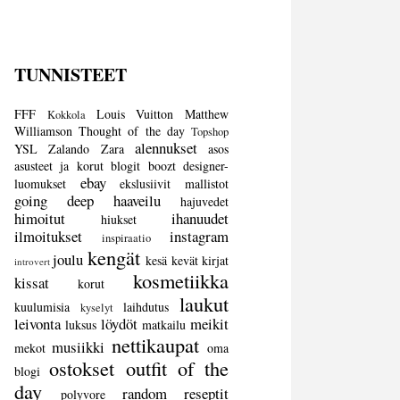
TUNNISTEET
FFF
Louis Vuitton
Matthew
Kokkola
Williamson
Thought of the day
Topshop
alennukset
YSL
Zalando
Zara
asos
asusteet ja korut
blogit
boozt
designer-
ebay
luomukset
ekslusiivit mallistot
going deep
haaveilu
hajuvedet
himoitut
ihanuudet
hiukset
ilmoitukset
instagram
inspiraatio
kengät
joulu
kesä
kevät
kirjat
introvert
kosmetiikka
kissat
korut
laukut
kuulumisia
laihdutus
kyselyt
leivonta
löydöt
meikit
luksus
matkailu
nettikaupat
musiikki
mekot
oma
ostokset
outfit of the
blogi
day
random
reseptit
polyvore