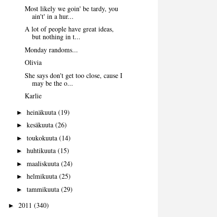
Most likely we goin' be tardy, you
ain't' in a hur...
A lot of people have great ideas,
but nothing in t...
Monday randoms...
Olivia
She says don't get too close, cause I
may be the o...
Karlie
heinäkuuta
(19)
►
kesäkuuta
(26)
►
toukokuuta
(14)
►
huhtikuuta
(15)
►
maaliskuuta
(24)
►
helmikuuta
(25)
►
tammikuuta
(29)
►
2011
(340)
►