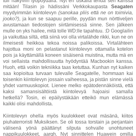
tuli näkyviin työpöydällä. Nyt en uskalla tehdä sen kanssa
mitään! Tilasin jo hädissäni Verkkokaupasta
Seagaten
myydyimmän kiintolevyn
(sanokaa pliis että ne on toimivia,
jooko?)
, ja kun se saapuu perille, pyydän mun nörttiveljen
avustamaan tiedostojen siirtämisessä sinne. Sen jälkeen
mulle on yks hailee, mitä tolle WD:lle tapahtuu. :D Googlailin
ja vaikuttaa siltä, että siinä voi olla virtalähde rikki, kun ne on
ilmeisesti heikkoa tekoa noissa palikoissa. Virtalähteen
hajottua moni on pelastanut kiintolevyn ottamalla kotelon
pois ja käyttämällä koneen sisäisenä muistina, mutta mä en
voi sellaista mahdollisuutta hyödyntää Macbookin kanssa.
Huoh, että voikin tekniikka taas ketuttaa. Kunhan nyt kaiken
saa kopioitua turvaan tulevalle Seagatelle, hommaan kai
toisenkin kiintolevyn jossain vaiheessa, ja pistän sinne vielä
yhdet varmuuskopiot. Lienee melko epätodennäköistä, että
kaksi samansisältöistä kiintolevyä hajoaisi samalla
hetkellä? Tosin, ei epäilystäkään etteikö mun elämässä
kaikki olisi mahdollista.
Kiintolevyn ohella myös kuulokkeet ovat mäsänä, kiitos
piuhaterroristi Muksiksen. Se oli tossa torstain ja perjantain
välisenä yönä päättänyt silputa sohvalle unohtuneet
nappikuulokkeet, aargh. Nyt sinnittelen Huawein omilla