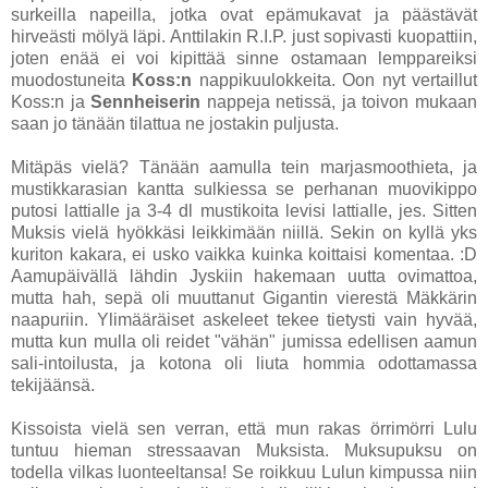
surkeilla napeilla, jotka ovat epämukavat ja päästävät
hirveästi mölyä läpi. Anttilakin R.I.P. just sopivasti kuopattiin,
joten enää ei voi kipittää sinne ostamaan lemppareiksi
muodostuneita
Koss:n
nappikuulokkeita. Oon nyt vertaillut
Koss:n ja
Sennheiserin
nappeja netissä, ja toivon mukaan
saan jo tänään tilattua ne jostakin puljusta.
Mitäpäs vielä? Tänään aamulla tein marjasmoothieta, ja
mustikkarasian kantta sulkiessa se perhanan muovikippo
putosi lattialle ja 3-4 dl mustikoita levisi lattialle, jes. Sitten
Muksis vielä hyökkäsi leikkimään niillä. Sekin on kyllä yks
kuriton kakara, ei usko vaikka kuinka koittaisi komentaa. :D
Aamupäivällä lähdin Jyskiin hakemaan uutta ovimattoa,
mutta hah, sepä oli muuttanut Gigantin vierestä Mäkkärin
naapuriin. Ylimääräiset askeleet tekee tietysti vain hyvää,
mutta kun mulla oli reidet "vähän" jumissa edellisen aamun
sali-intoilusta, ja kotona oli liuta hommia odottamassa
tekijäänsä.
Kissoista vielä sen verran, että mun rakas örrimörri Lulu
tuntuu hieman stressaavan Muksista. Muksupuksu on
todella vilkas luonteeltansa! Se roikkuu Lulun kimpussa niin