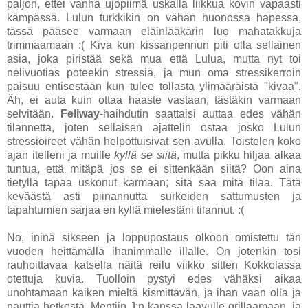
paljon, ettei vanha ujopiimä uskalla liikkua kovin vapaasti
kämpässä. Lulun turkkikin on vähän huonossa hapessa,
tässä pääsee varmaan eläinlääkärin luo mahatakkuja
trimmaamaan :( Kiva kun kissanpennun piti olla sellainen
asia, joka piristää sekä mua että Lulua, mutta nyt toi
nelivuotias poteekin stressiä, ja mun oma stressikerroin
paisuu entisestään kun tulee tollasta ylimääräistä "kivaa".
Äh, ei auta kuin ottaa haaste vastaan, tästäkin varmaan
selvitään.
Feliway
-haihdutin saattaisi auttaa edes vähän
tilannetta, joten sellaisen ajattelin ostaa josko Lulun
stressioireet vähän helpottuisivat sen avulla. Toistelen koko
ajan itelleni ja muille
kyllä se siitä
, mutta pikku hiljaa alkaa
tuntua, että mitäpä jos se ei sittenkään siitä? Oon aina
tietyllä tapaa uskonut karmaan; sitä saa mitä tilaa. Tätä
keväästä asti piinannutta surkeiden sattumusten ja
tapahtumien sarjaa en kyllä mielestäni tilannut. :(
No, ininä sikseen ja loppupostaus olkoon omistettu tän
vuoden heittämällä ihanimmalle illalle. On jotenkin tosi
rauhoittavaa katsella näitä reilu viikko sitten Kokkolassa
otettuja kuvia. Tuolloin pystyi edes vähäksi aikaa
unohtamaan kaiken mieltä kismittävän, ja ihan vaan olla ja
nauttia hetkestä. Mentiin J:n kanssa laavulle grillaamaan, ja