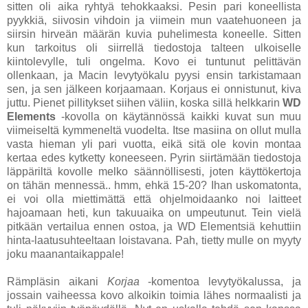
sitten oli aika ryhtyä tehokkaaksi. Pesin pari koneellista
pyykkiä, siivosin vihdoin ja viimein mun vaatehuoneen ja
siirsin hirveän määrän kuvia puhelimesta koneelle. Sitten
kun tarkoitus oli siirrellä tiedostoja talteen ulkoiselle
kiintolevylle, tuli ongelma. Kovo ei tuntunut pelittävän
ollenkaan, ja Macin levytyökalu pyysi ensin tarkistamaan
sen, ja sen jälkeen korjaamaan. Korjaus ei onnistunut, kiva
juttu. Pienet pillitykset siihen väliin, koska sillä helkkarin
WD
Elements
-kovolla on käytännössä kaikki kuvat sun muu
viimeiseltä kymmeneltä vuodelta. Itse masiina on ollut mulla
vasta hieman yli pari vuotta, eikä sitä ole kovin montaa
kertaa edes kytketty koneeseen. Pyrin siirtämään tiedostoja
läppäriltä kovolle melko säännöllisesti, joten käyttökertoja
on tähän mennessä.. hmm, ehkä 15-20? Ihan uskomatonta,
ei voi olla miettimättä että ohjelmoidaanko noi laitteet
hajoamaan heti, kun takuuaika on umpeutunut. Tein vielä
pitkään vertailua ennen ostoa, ja WD Elementsiä kehuttiin
hinta-laatusuhteeltaan loistavana. Pah, tietty mulle on myyty
joku maanantaikappale!
Rämpläsin aikani
Korjaa
-komentoa levytyökalussa, ja
jossain vaiheessa kovo alkoikin toimia lähes normaalisti ja