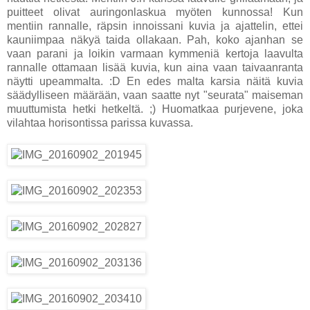
puitteet olivat auringonlaskua myöten kunnossa! Kun
mentiin rannalle, räpsin innoissani kuvia ja ajattelin, ettei
kauniimpaa näkyä taida ollakaan. Pah, koko ajanhan se
vaan parani ja loikin varmaan kymmeniä kertoja laavulta
rannalle ottamaan lisää kuvia, kun aina vaan taivaanranta
näytti upeammalta. :D En edes malta karsia näitä kuvia
säädylliseen määrään, vaan saatte nyt "seurata" maiseman
muuttumista hetki hetkeltä. ;) Huomatkaa purjevene, joka
vilahtaa horisontissa parissa kuvassa.