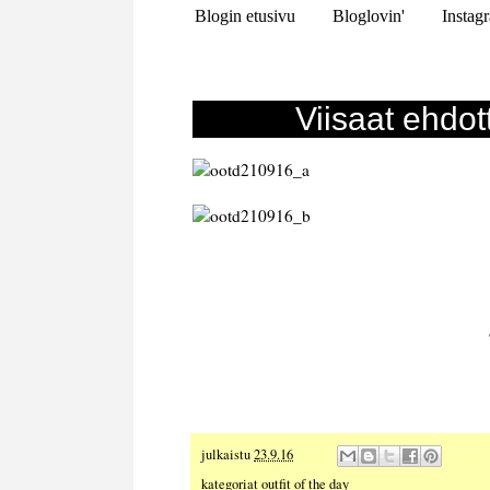
Blogin etusivu
Bloglovin'
Instag
Viisaat ehdot
julkaistu
23.9.16
kategoriat
outfit of the day