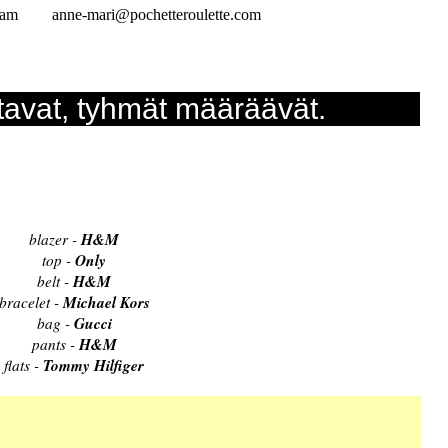
ram
anne-mari@pochetteroulette.com
tavat, tyhmät määräävät.
H&M
blazer -
Only
top -
H&M
belt -
Michael Kors
bracelet -
Gucci
bag -
H&M
pants -
Tommy Hilfiger
flats -