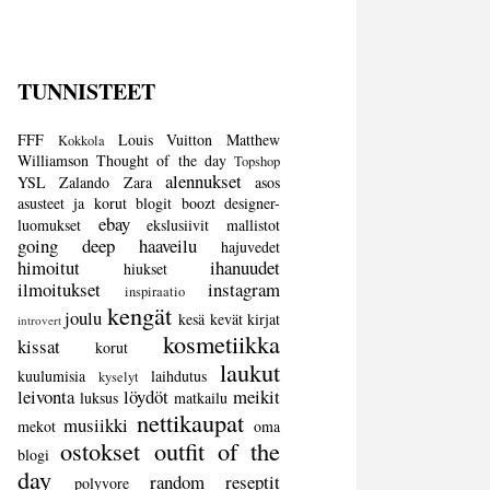
TUNNISTEET
FFF
Louis Vuitton
Matthew
Kokkola
Williamson
Thought of the day
Topshop
alennukset
YSL
Zalando
Zara
asos
asusteet ja korut
blogit
boozt
designer-
ebay
luomukset
ekslusiivit mallistot
going deep
haaveilu
hajuvedet
himoitut
ihanuudet
hiukset
ilmoitukset
instagram
inspiraatio
kengät
joulu
kesä
kevät
kirjat
introvert
kosmetiikka
kissat
korut
laukut
kuulumisia
laihdutus
kyselyt
leivonta
löydöt
meikit
luksus
matkailu
nettikaupat
musiikki
mekot
oma
ostokset
outfit of the
blogi
day
random
reseptit
polyvore