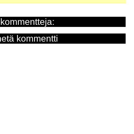
 kommentteja:
etä kommentti