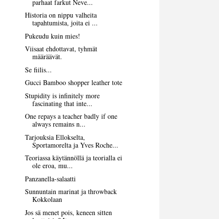
parhaat farkut Neve...
Historia on nippu valheita
tapahtumista, joita ei ...
Pukeudu kuin mies!
Viisaat ehdottavat, tyhmät
määräävät.
Se fiilis...
Gucci Bamboo shopper leather tote
Stupidity is infinitely more
fascinating that inte...
One repays a teacher badly if one
always remains n...
Tarjouksia Ellokselta,
Sportamorelta ja Yves Roche...
Teoriassa käytännöllä ja teorialla ei
ole eroa, mu...
Panzanella-salaatti
Sunnuntain marinat ja throwback
Kokkolaan
Jos sä menet pois, keneen sitten