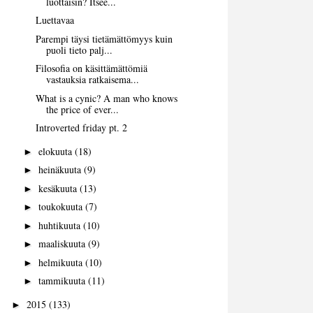
luottaisin? Itsee...
Luettavaa
Parempi täysi tietämättömyys kuin
puoli tieto palj...
Filosofia on käsittämättömiä
vastauksia ratkaisema...
What is a cynic? A man who knows
the price of ever...
Introverted friday pt. 2
elokuuta
(18)
►
heinäkuuta
(9)
►
kesäkuuta
(13)
►
toukokuuta
(7)
►
huhtikuuta
(10)
►
maaliskuuta
(9)
►
helmikuuta
(10)
►
tammikuuta
(11)
►
2015
(133)
►