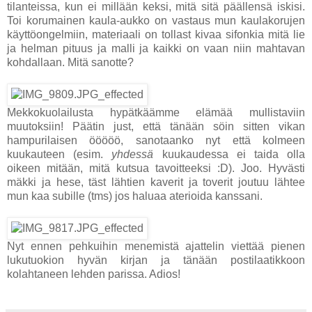
tilanteissa, kun ei millään keksi, mitä sitä päällensä iskisi.
Toi korumainen kaula-aukko on vastaus mun kaulakorujen
käyttöongelmiin, materiaali on tollast kivaa sifonkia mitä lie
ja helman pituus ja malli ja kaikki on vaan niin mahtavan
kohdallaan. Mitä sanotte?
Mekkokuolailusta hypätkäämme elämää mullistaviin
muutoksiin! Päätin just, että tänään söin sitten vikan
hampurilaisen ööööö, sanotaanko nyt että kolmeen
kuukauteen (esim.
yhdessä
kuukaudessa ei taida olla
oikeen mitään, mitä kutsua tavoitteeksi :D). Joo. Hyvästi
mäkki ja hese, täst lähtien kaverit ja toverit joutuu lähtee
mun kaa subille (tms) jos haluaa aterioida kanssani.
Nyt ennen pehkuihin menemistä ajattelin viettää pienen
lukutuokion hyvän kirjan ja tänään postilaatikkoon
kolahtaneen lehden parissa. Adios!