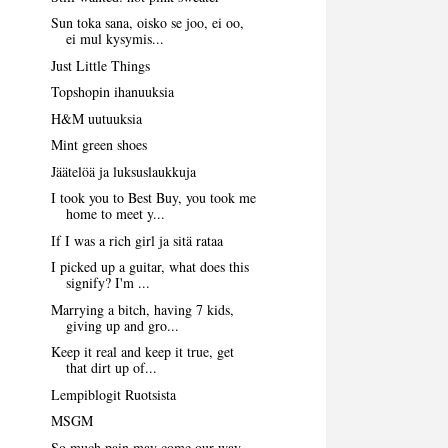
Sun toka sana, oisko se joo, ei oo,
ei mul kysymis...
Just Little Things
Topshopin ihanuuksia
H&M uutuuksia
Mint green shoes
Jäätelöä ja luksuslaukkuja
I took you to Best Buy, you took me
home to meet y...
If I was a rich girl ja sitä rataa
I picked up a guitar, what does this
signify? I'm ...
Marrying a bitch, having 7 kids,
giving up and gro...
Keep it real and keep it true, get
that dirt up of...
Lempiblogit Ruotsista
MSGM
So much pain may come our way,