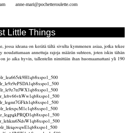
ram
anne-mari@pochetteroulette.com
t Little Things
te, jossa ideana on kerätä
tältä sivulta
kymmenen asiaa, jotka tekee
y noudattamaan annettuja rajoja määrän suhteen, joten iskin tähän
 on jo aika hyvin, tallentelin nimittäin ihan huomaamattani yli 190