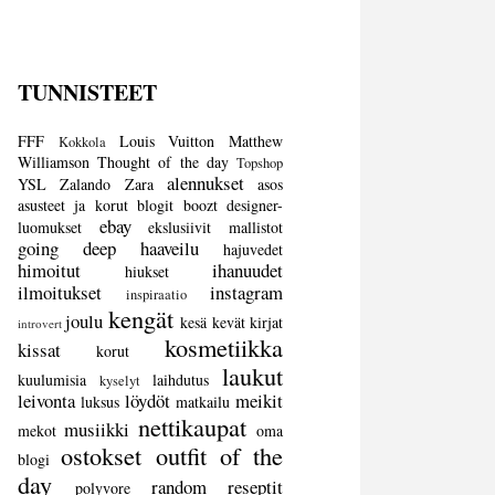
TUNNISTEET
FFF
Louis Vuitton
Matthew
Kokkola
Williamson
Thought of the day
Topshop
alennukset
YSL
Zalando
Zara
asos
asusteet ja korut
blogit
boozt
designer-
ebay
luomukset
ekslusiivit mallistot
going deep
haaveilu
hajuvedet
himoitut
ihanuudet
hiukset
ilmoitukset
instagram
inspiraatio
kengät
joulu
kesä
kevät
kirjat
introvert
kosmetiikka
kissat
korut
laukut
kuulumisia
laihdutus
kyselyt
leivonta
löydöt
meikit
luksus
matkailu
nettikaupat
musiikki
mekot
oma
ostokset
outfit of the
blogi
day
random
reseptit
polyvore