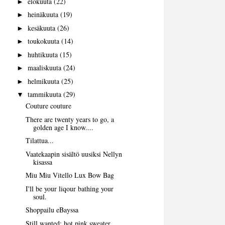
elokuuta
(22)
►
heinäkuuta
(19)
►
kesäkuuta
(26)
►
toukokuuta
(14)
►
huhtikuuta
(15)
►
maaliskuuta
(24)
►
helmikuuta
(25)
►
tammikuuta
(29)
▼
Couture couture
There are twenty years to go, a
golden age I know....
Tilattua...
Vaatekaapin sisältö uusiksi Nellyn
kisassa
Miu Miu Vitello Lux Bow Bag
I'll be your liqour bathing your
soul.
Shoppailu eBayssa
Still wanted: hot pink sweater