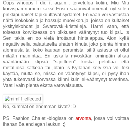
Oops whoops I did it again... tervetuloa kotiin, Miu Miu
korvispari numero kaksi! Ensin saapuivat omenat, nyt sitten
pinkkipunaiset läpikuultavat sydämet. En vaan voi vastustaa
näitä isokokoisia ja hassuja muovikoruja, joissa on kultaiset
yksityiskohdat ja Swarovski-kristalleja. Harmi vaan, että
toisessa korviksessa on pikkusen vääntynyt tuo klipsi.. :s
Sen takia en oo vielä irrottanut hintalappua. Aion kyllä
negatiivisella palautteella uhaten kinuta joko pientä hinnan
alennusta tai koko kaupan perumista, sillä asiasta ei ollut
mitään mainintaa. En uskalla myöskään ominpäin alkaa
vääntämään klipsiä "sijoilleen" koska pelottaa että
metalliosa katkeaa tai jotain :s Kyllähän korviksia voi toki
käyttää, mutta se, missä on vääntynyt klipsi, ei pysy ihan
yhtä tukeavasti korvassa kiinni kuin ei-vääntynyt toverinsa.
Vaatii vain pientä ekstra varovaisuutta.
No, kummat on enemmän kivat? :D
PS: Fashion Chalet -blogissa on
arvonta
, jossa voi voittaa
ihanan Balenciagan laukun! ;)