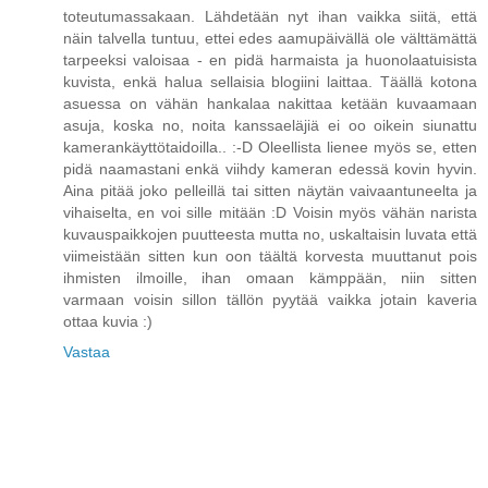
toteutumassakaan. Lähdetään nyt ihan vaikka siitä, että
näin talvella tuntuu, ettei edes aamupäivällä ole välttämättä
tarpeeksi valoisaa - en pidä harmaista ja huonolaatuisista
kuvista, enkä halua sellaisia blogiini laittaa. Täällä kotona
asuessa on vähän hankalaa nakittaa ketään kuvaamaan
asuja, koska no, noita kanssaeläjiä ei oo oikein siunattu
kamerankäyttötaidoilla.. :-D Oleellista lienee myös se, etten
pidä naamastani enkä viihdy kameran edessä kovin hyvin.
Aina pitää joko pelleillä tai sitten näytän vaivaantuneelta ja
vihaiselta, en voi sille mitään :D Voisin myös vähän narista
kuvauspaikkojen puutteesta mutta no, uskaltaisin luvata että
viimeistään sitten kun oon täältä korvesta muuttanut pois
ihmisten ilmoille, ihan omaan kämppään, niin sitten
varmaan voisin sillon tällön pyytää vaikka jotain kaveria
ottaa kuvia :)
Vastaa