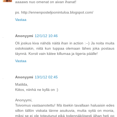
aaaaws nuo omenat on aivan ihanat!
ps. http://ennenposteljoonintuloa.blogspot.com/
Vastaa
Anonyymi
12/1/12 10:46
Oli joskus kiva nähdä näitä ihan in action :--) Ja noita muita
ostoksiakin, niitä kun tuppaa olemaan lähes joka postaus
täynnä. Korsit vain kätee killumaa ja tigeria päälle!
Vastaa
Anonyymi
13/1/12 02:45
Matilda,
Kiitos, niinhä ne kyllä on :)
Anonyymi,
Toivomus vastaanotettu! Mä itsekin tavallaan haluaisin edes
sillon tällön viskata tänne asukuvia, mutta syitä on monia,
miksi se ei ole toteutunut eikä todennäköisesti iiihan heti oo