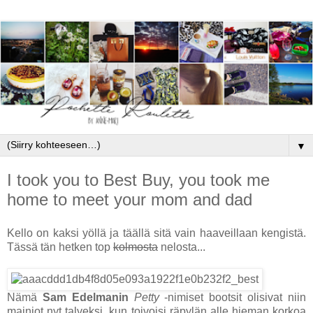
▼
I took you to Best Buy, you took me
home to meet your mom and dad
Kello on kaksi yöllä ja täällä sitä vain haaveillaan kengistä.
Tässä tän hetken top
kolmosta
nelosta...
Nämä
Sam Edelmanin
Petty
-nimiset bootsit olisivat niin
mainiot nyt talveksi, kun toivoisi räpylän alle hieman korkoa