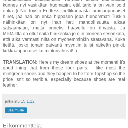
kunnes nyt vastikään huomasin, että tarjolla on vain sold
outia :(( No, löysin Endless -nettikaupasta tummanpunaiset
hiiret, jää nää on ehkä hippasen jopa hienommat! Tuskin
näihinkään on nyt ihan heti mahdollisuutta alkaa
satsaamaan, mutta onneks haaveilu on ilmaista. Ja
MBMJ:llä on ollut näitä hiirikenkiä jo niin monena sesonkina,
että aika varmasti niitä on myöhemminkin saatavana. Kuka
tietää, josko jonain päivänä myyntiin tulisi räikeän pinkit,
kirkkaanpunaiset tai mintunvihreät! ;)
TRANSLATION
: Here's my dream shoes at the moment! It's
good thing that from these four pairs, I like most the
mintgreen shoes and they happen to be from Topshop so the
price isn't so terrible, especially because shoes are real
leather.
julkaistu
15.1.12
Jaa muille
Ei kommentteja: