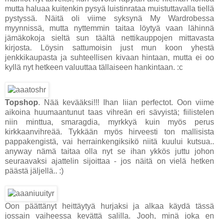
mutta haluaa kuitenkin pysyä luistinrataa muistuttavalla tiellä
pystyssä. Näitä oli viime syksynä My Wardrobessa
myynnissä, mutta nyttemmin taitaa löytyä vaan lähinnä
jämäkokoja sieltä sun täältä nettikauppojen mittavasta
kirjosta. Löysin sattumoisin just mun koon yhestä
jenkkikaupasta ja suhteellisen kivaan hintaan, mutta ei oo
kyllä nyt hetkeen valuuttaa tällaiseen hankintaan. :c
Topshop
. Nää kevääksi!!! Ihan liian perfectot. Oon viime
aikoina huumaantunut taas vihreän eri sävyistä; fiilistelen
niin minttua, smaragdia, myrkkyä kuin myös perus
kirkkaanvihreää. Tykkään myös hirveesti ton mallisista
pappakengistä, vai herrainkengiksikö niitä kuului kutsua..
anyway nämä taitaa olla nyt se ihan ykkös juttu johon
seuraavaksi ajattelin sijoittaa - jos näitä on vielä hetken
päästä jäljellä.. :)
Oon päättänyt heittäytyä hurjaksi ja alkaa käydä tässä
jossain vaiheessa kevättä salilla. Jooh, minä joka en