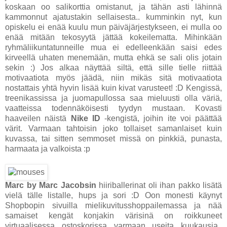
koskaan oo salikorttia omistanut, ja tähän asti lähinnä
kammonnut ajatustakin sellaisesta.. kumminkin nyt, kun
opiskelu ei enää kuulu mun päiväjärjestykseen, ei mulla oo
enää mitään tekosyytä jättää kokeilematta. Mihinkään
ryhmäliikuntatunneille mua ei edelleenkään saisi edes
kirveellä uhaten menemään, mutta ehkä se sali olis jotain
sekin :) Jos alkaa näyttää siltä, että sille tielle riittää
motivaatiota myös jäädä, niin mikäs sitä motivaatiota
nostattais yhtä hyvin lisää kuin kivat varusteet! :D Kengissä,
treenikassissa ja juomapullossa saa mieluusti olla väriä,
vaatteissa todennäköisesti tyydyn mustaan. Kovasti
haaveilen näistä
Nike ID
-kengistä, joihin ite voi päättää
värit. Varmaan tahtoisin joko tollaiset samanlaiset kuin
kuvassa, tai sitten semmoset missä on pinkkiä, punasta,
harmaata ja valkoista :p
Marc by Marc Jacobsin
hiiriballerinat oli ihan pakko lisätä
vielä tälle listalle, hups ja sori :D Oon monesti käynyt
Shopbopin sivuilla mielikuvitusshoppailemassa ja nää
samaiset kengät konjakin värisinä on roikkuneet
virtuaalisessa ostoskorissa varmaan useita kuukausia..